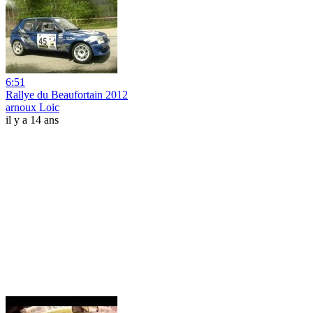
6:51
Rallye du Beaufortain 2012
arnoux Loic
il y a 14 ans