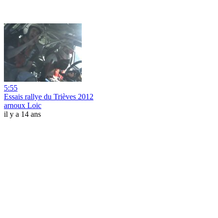
5:55
Essais rallye du Trièves 2012
arnoux Loic
il y a 14 ans