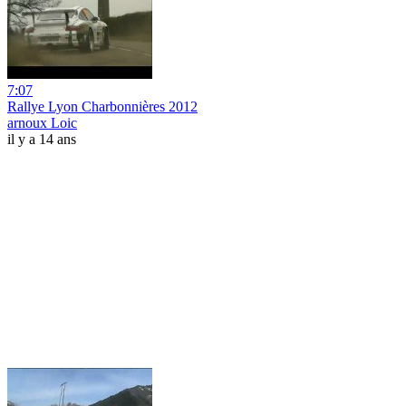
7:07
Rallye Lyon Charbonnières 2012
arnoux Loic
il y a 14 ans