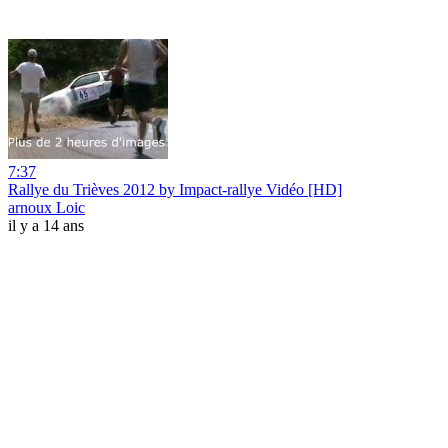
7:37
Rallye du Trièves 2012 by Impact-rallye Vidéo [HD]
arnoux Loic
il y a 14 ans