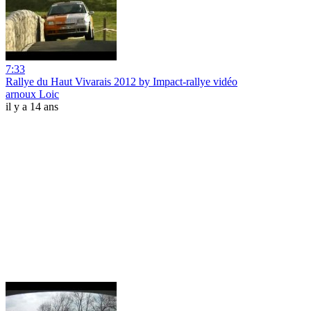
7:33
Rallye du Haut Vivarais 2012 by Impact-rallye vidéo
arnoux Loic
il y a 14 ans