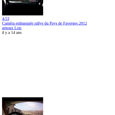
4:53
Caméra embarquée rallye du Pays de Faverges 2012
arnoux Loic
il y a 14 ans