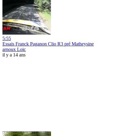
5:55
Essais Franck Paganon Clio R3 pré Matheysine
arnoux Loic
il y a 14 ans