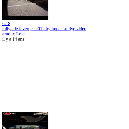
6:18
rallye de faverges 2012 by impact-rallye vidéo
arnoux Loic
il y a 14 ans