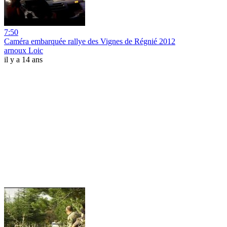
7:50
Caméra embarquée rallye des Vignes de Régnié 2012
arnoux Loic
il y a 14 ans