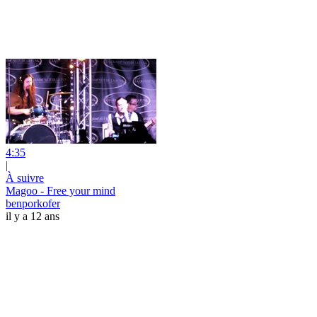
4:35
|
À suivre
Magoo - Free your mind
benporkofer
il y a 12 ans