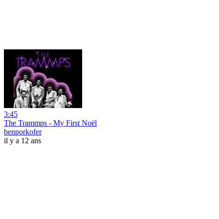
3:45
The Trammps - My First Noël
benporkofer
il y a 12 ans