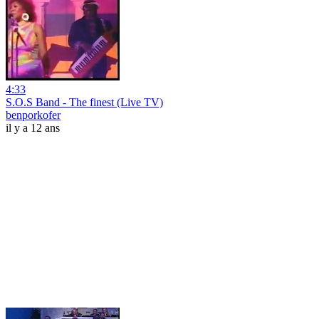
4:33
S.O.S Band - The finest (Live TV)
benporkofer
il y a 12 ans