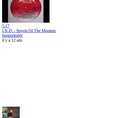
5:17
I.N.D. - Spyrm Of The Moment
benporkofer
il y a 12 ans