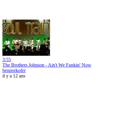
3:55
The Brothers Johnson - Ain't We Funkin' Now
benporkofer
il y a 12 ans