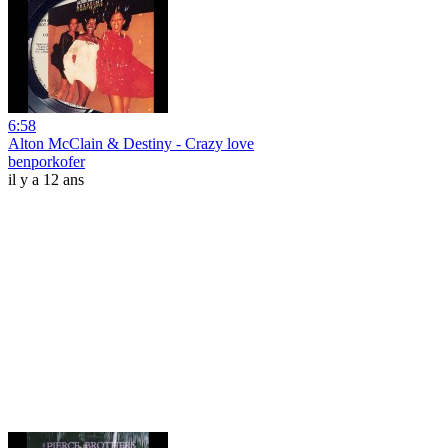
6:58
Alton McClain & Destiny - Crazy love
benporkofer
il y a 12 ans