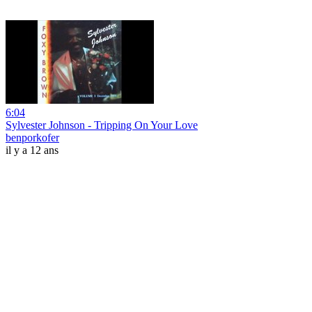
6:04
Sylvester Johnson - Tripping On Your Love
benporkofer
il y a 12 ans