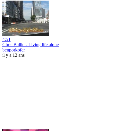
4:51
Chris Ballin - Living life alone
benporkofer
il y a 12 ans