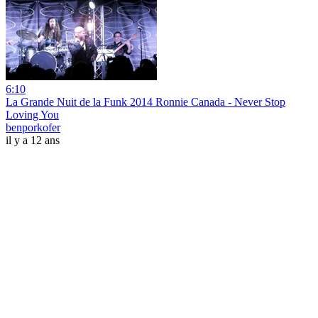
6:10
La Grande Nuit de la Funk 2014 Ronnie Canada - Never Stop
Loving You
benporkofer
il y a 12 ans