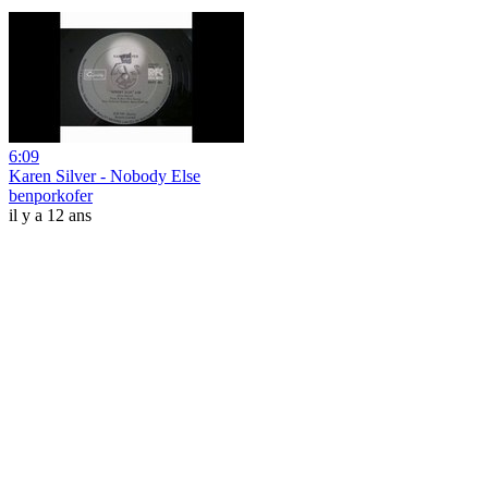
6:09
Karen Silver - Nobody Else
benporkofer
il y a 12 ans