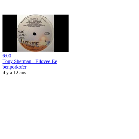
6:00
Tony Sherman - Ellovee-Ee
benporkofer
il y a 12 ans