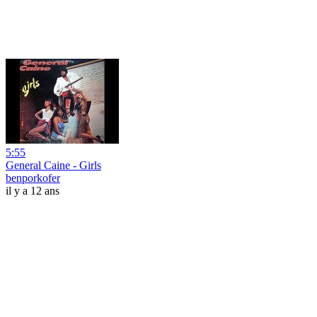
5:55
General Caine - Girls
benporkofer
il y a 12 ans