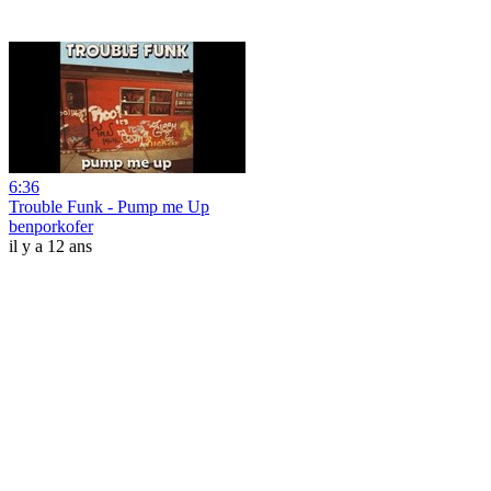
6:36
Trouble Funk - Pump me Up
benporkofer
il y a 12 ans