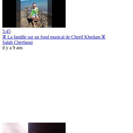
5:45
ⵣ La famille sur un fond musical de Cherif Khedam ⵣ
Salah Cherfaoui
il y a 9 ans