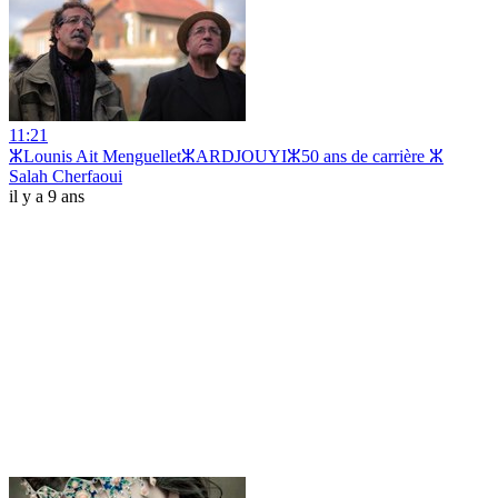
11:21
ⵣLounis Ait MenguelletⵣARDJOUYIⵣ50 ans de carrière ⵣ
Salah Cherfaoui
il y a 9 ans