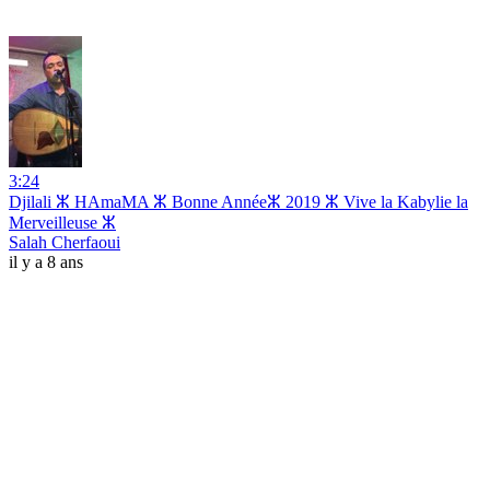
3:24
Djilali ⵣ HAmaMA ⵣ Bonne Annéeⵣ 2019 ⵣ Vive la Kabylie la
Merveilleuse ⵣ
Salah Cherfaoui
il y a 8 ans