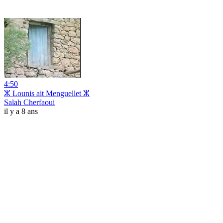
4:50
ⵣ Lounis ait Menguellet ⵣ
Salah Cherfaoui
il y a 8 ans