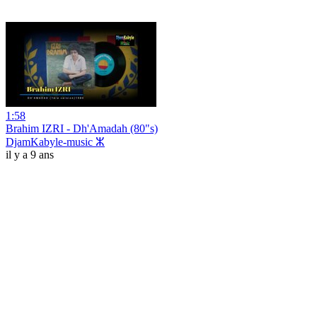
1:58
Brahim IZRI - Dh'Amadah (80"s)
DjamKabyle-music ⵣ
il y a 9 ans