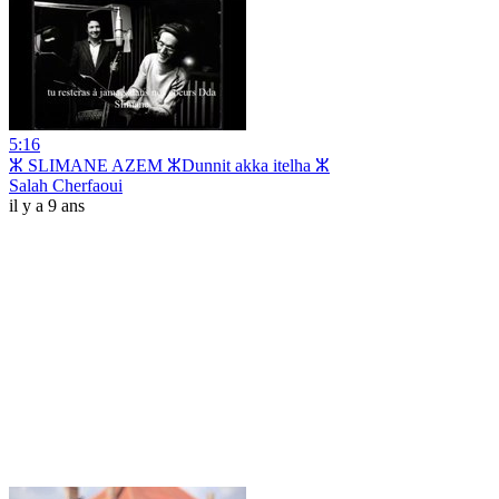
5:16
ⵣ SLIMANE AZEM ⵣDunnit akka itelha ⵣ
Salah Cherfaoui
il y a 9 ans