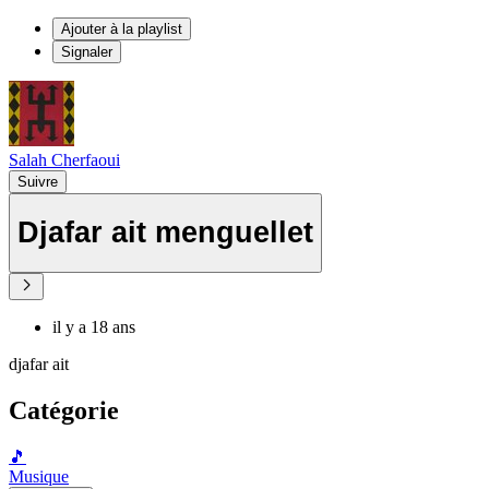
Ajouter à la playlist
Signaler
Salah Cherfaoui
Suivre
Djafar ait menguellet
il y a 18 ans
djafar ait
Catégorie
🎵
Musique