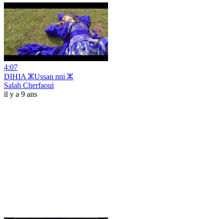
4:07
DIHIA ⵣUssan nni ⵣ
Salah Cherfaoui
il y a 9 ans