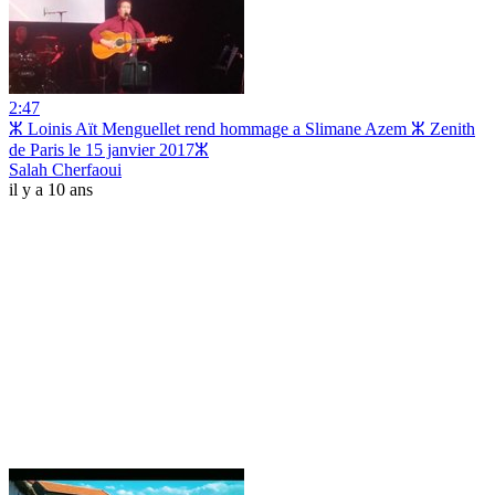
2:47
ⵣ Loinis Aït Menguellet rend hommage a Slimane Azem ⵣ Zenith
de Paris le 15 janvier 2017ⵣ
Salah Cherfaoui
il y a 10 ans