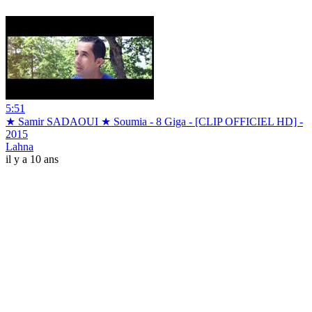
5:51
★ Samir SADAOUI ★ Soumia - 8 Giga - [CLIP OFFICIEL HD] -
2015
Lahna
il y a 10 ans