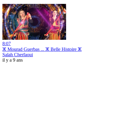
8:07
ⵣ Mourad Guerbas ... ⵣ Belle Histoire ⵣ
Salah Cherfaoui
il y a 9 ans