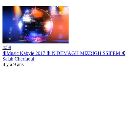
4:58
ⵣMusic Kabyle 2017 ⵣ N'DEMAGH MIZRIGH SSIFEM ⵣ
Salah Cherfaoui
il y a 9 ans