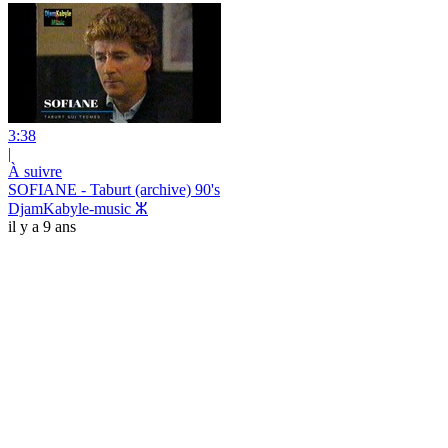
3:38
|
À suivre
SOFIANE - Taburt (archive) 90's
DjamKabyle-music ⵣ
il y a 9 ans