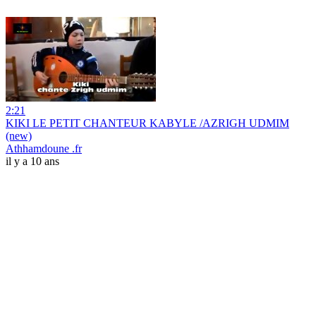
2:21
KIKI LE PETIT CHANTEUR KABYLE /AZRIGH UDMIM
(new)
Athhamdoune .fr
il y a 10 ans