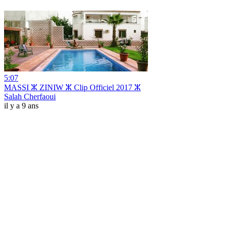
5:07
MASSI ⵣ ZINIW ⵣ Clip Officiel 2017 ⵣ
Salah Cherfaoui
il y a 9 ans