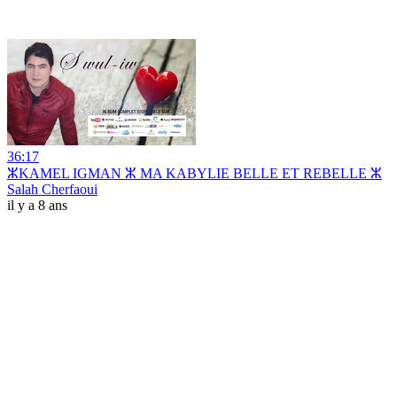
36:17
ⵣKAMEL IGMAN ⵣ MA KABYLIE BELLE ET REBELLE ⵣ
Salah Cherfaoui
il y a 8 ans