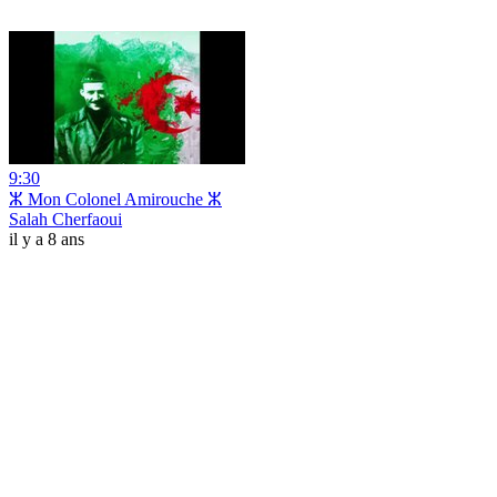
9:30
ⵣ Mon Colonel Amirouche ⵣ
Salah Cherfaoui
il y a 8 ans