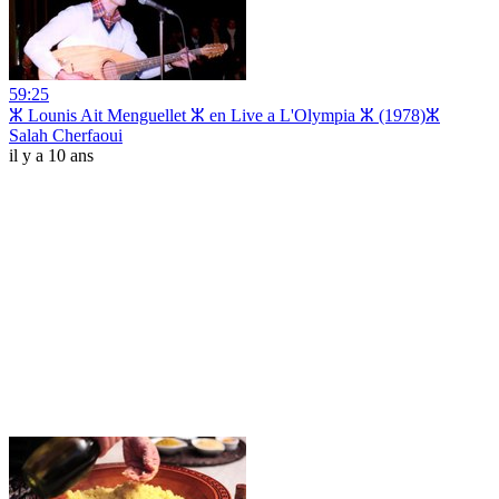
59:25
ⵣ Lounis Ait Menguellet ⵣ en Live a L'Olympia ⵣ (1978)ⵣ
Salah Cherfaoui
il y a 10 ans