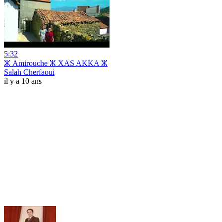
5:32
ⵣ Amirouche ⵣ XAS AKKA ⵣ
Salah Cherfaoui
il y a 10 ans