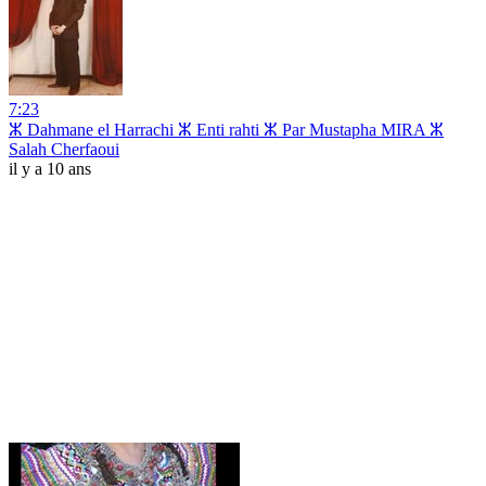
7:23
ⵣ Dahmane el Harrachi ⵣ Enti rahti ⵣ Par Mustapha MIRA ⵣ
Salah Cherfaoui
il y a 10 ans