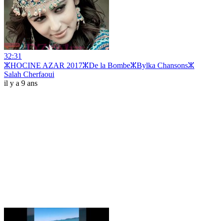
32:31
ⵣHOCINE AZAR 2017ⵣDe la BombeⵣBylka Chansonsⵣ
Salah Cherfaoui
il y a 9 ans