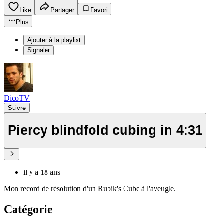
Like
Partager
Favori
Plus
Ajouter à la playlist
Signaler
DicoTV
Suivre
Piercy blindfold cubing in 4:31
il y a 18 ans
Mon record de résolution d'un Rubik's Cube à l'aveugle.
Catégorie