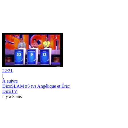
22:21
|
À suivre
DicoSLAM #5 (vs Angélique et Éric)
DicoTV
il y a 8 ans