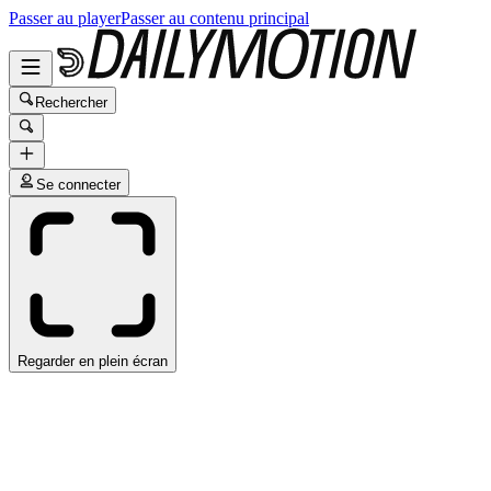
Passer au player
Passer au contenu principal
Rechercher
Se connecter
Regarder en plein écran