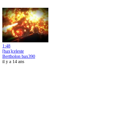
1:48
[bax]celeste
Bertholon bax390
il y a 14 ans