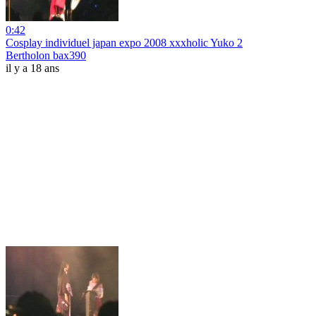
0:42
Cosplay individuel japan expo 2008 xxxholic Yuko 2
Bertholon bax390
il y a 18 ans