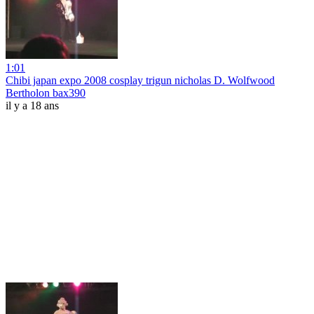
1:01
Chibi japan expo 2008 cosplay trigun nicholas D. Wolfwood
Bertholon bax390
il y a 18 ans