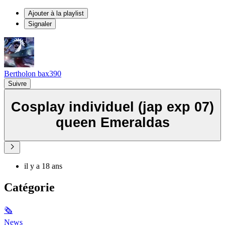
Ajouter à la playlist
Signaler
Bertholon bax390
Suivre
Cosplay individuel (jap exp 07)
queen Emeraldas
il y a 18 ans
Catégorie
🗞
News