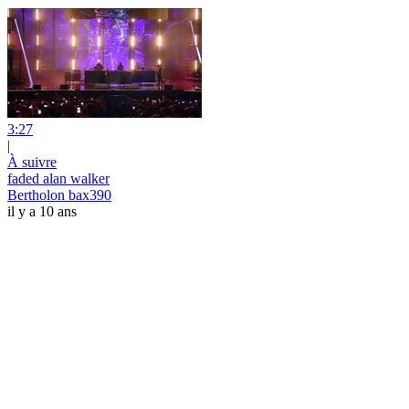
3:27
|
À suivre
faded alan walker
Bertholon bax390
il y a 10 ans