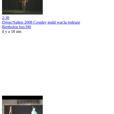
2:38
Dijon//Saïten 2008 Cosplay guild war:la rodeuse
Bertholon bax390
il y a 18 ans