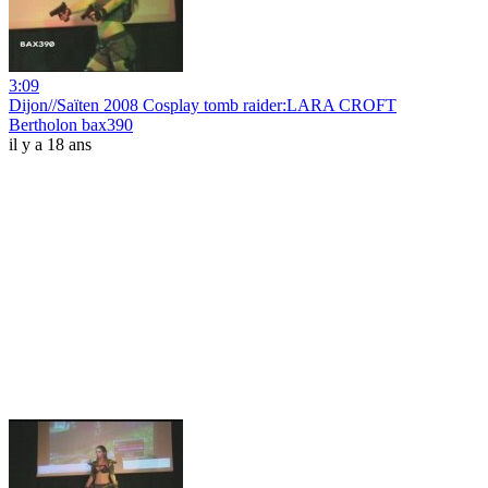
3:09
Dijon//Saïten 2008 Cosplay tomb raider:LARA CROFT
Bertholon bax390
il y a 18 ans