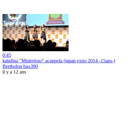
0:45
kalafina "Misterioso" acappela (japan expo 2014 -15ans-)
Bertholon bax390
il y a 12 ans