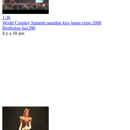
1:36
World Cosplay Summit paradise kiss japan expo 2008
Bertholon bax390
il y a 18 ans