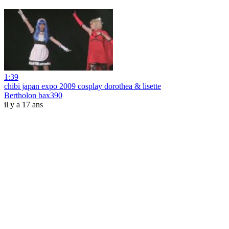
1:39
chibi japan expo 2009 cosplay dorothea & lisette
Bertholon bax390
il y a 17 ans