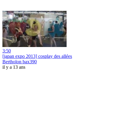
3:50
[japan expo 2013] cosplay des allées
Bertholon bax390
il y a 13 ans