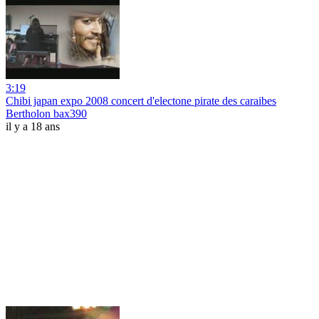
3:19
Chibi japan expo 2008 concert d'electone pirate des caraibes
Bertholon bax390
il y a 18 ans