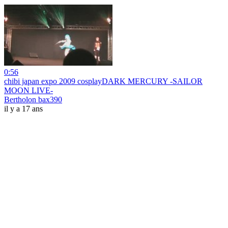
0:56
chibi japan expo 2009 cosplayDARK MERCURY -SAILOR
MOON LIVE-
Bertholon bax390
il y a 17 ans