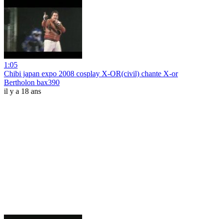
1:05
Chibi japan expo 2008 cosplay X-OR(civil) chante X-or
Bertholon bax390
il y a 18 ans