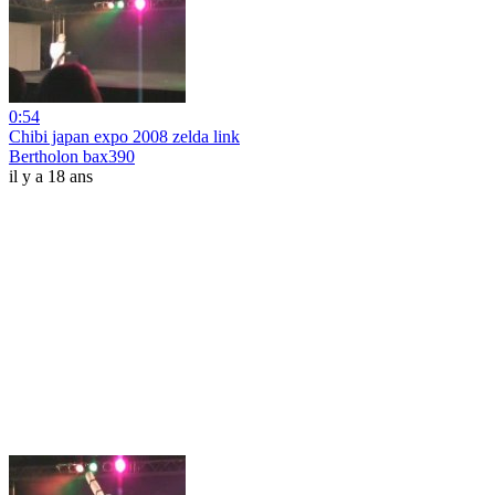
0:54
Chibi japan expo 2008 zelda link
Bertholon bax390
il y a 18 ans