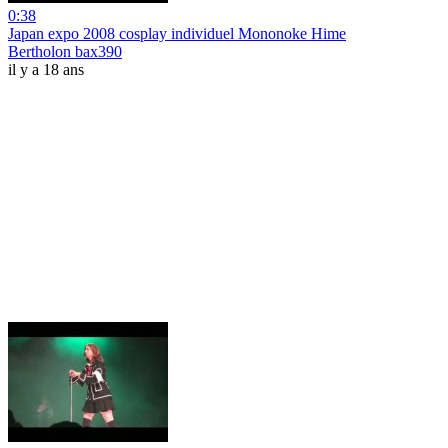
0:38
Japan expo 2008 cosplay individuel Mononoke Hime
Bertholon bax390
il y a 18 ans