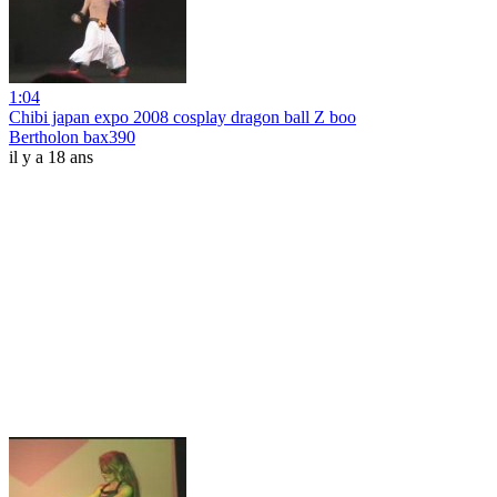
1:04
Chibi japan expo 2008 cosplay dragon ball Z boo
Bertholon bax390
il y a 18 ans