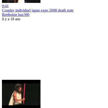
0:41
Cosplay individuel japan expo 2008 death note
Bertholon bax390
il y a 18 ans