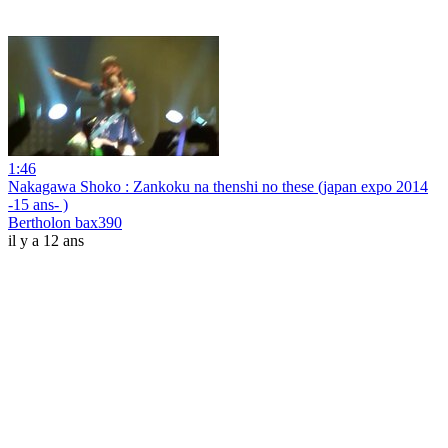
1:46
Nakagawa Shoko : Zankoku na thenshi no these (japan expo 2014
-15 ans- )
Bertholon bax390
il y a 12 ans