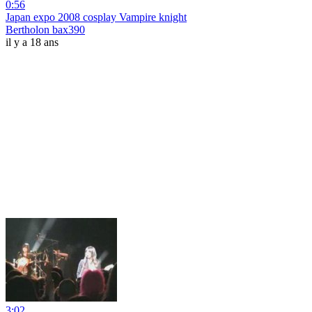
0:56
Japan expo 2008 cosplay Vampire knight
Bertholon bax390
il y a 18 ans
3:02