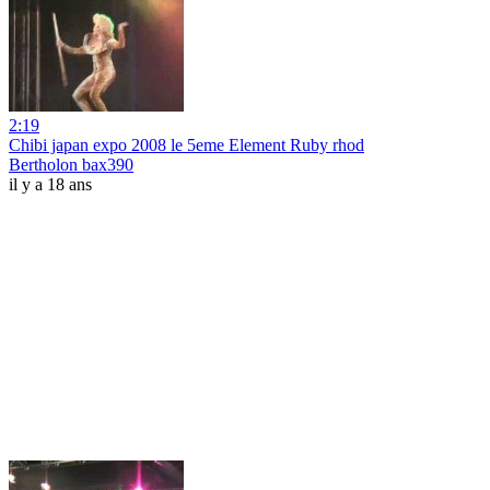
2:19
Chibi japan expo 2008 le 5eme Element Ruby rhod
Bertholon bax390
il y a 18 ans