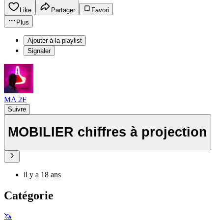
Like
Partager
Favori
Plus
Ajouter à la playlist
Signaler
MA 2F
Suivre
MOBILIER chiffres à projection
il y a 18 ans
Catégorie
🦄