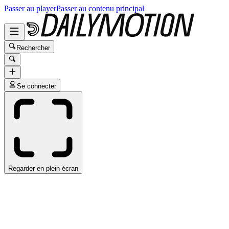
Passer au player
Passer au contenu principal
Rechercher
Se connecter
Regarder en plein écran