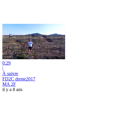
0:29
|
À suivre
FD2C drone2017
MA 2F
il y a 8 ans