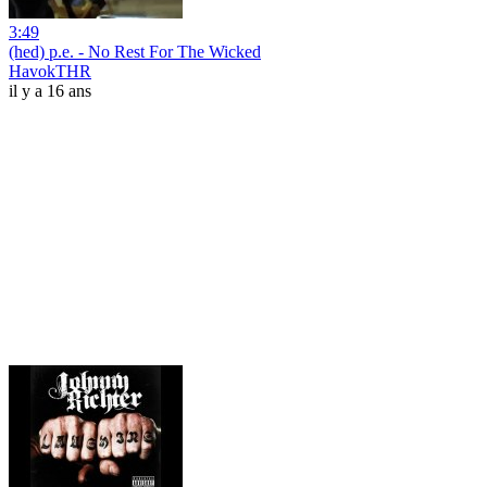
3:49
(hed) p.e. - No Rest For The Wicked
HavokTHR
il y a 16 ans