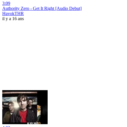
3:09
Authority Zero - Get It Right [Audio Debut]
HavokTHR
il y a 16 ans