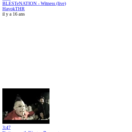
BLESTeNATION - Witness (live)
HavokTHR
il y a 16 ans
3:47