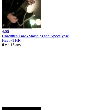
4:06
Unwritten Law - Starships and Apocalypse
HavokTHR
il y a 15 ans