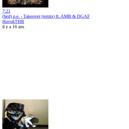
7:21
(hed) p.e. - Takeover (remix) ft. AMB & DGAF
HavokTHR
il y a 16 ans