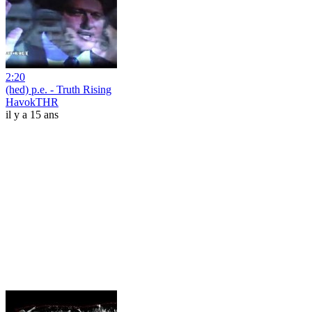
2:20
(hed) p.e. - Truth Rising
HavokTHR
il y a 15 ans