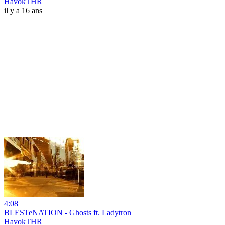
HavokTHR
il y a 16 ans
4:08
BLESTeNATION - Ghosts ft. Ladytron
HavokTHR