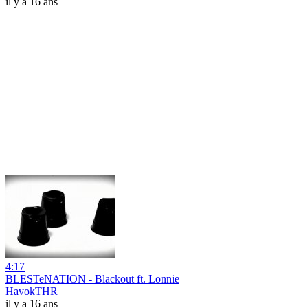
il y a 16 ans
4:17
BLESTeNATION - Blackout ft. Lonnie
HavokTHR
il y a 16 ans