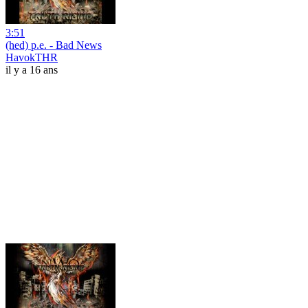
3:51
(hed) p.e. - Bad News
HavokTHR
il y a 16 ans