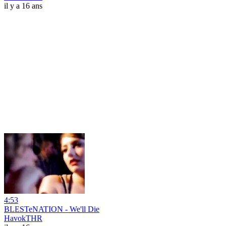
il y a 16 ans
4:53
BLESTeNATION - We'll Die
HavokTHR