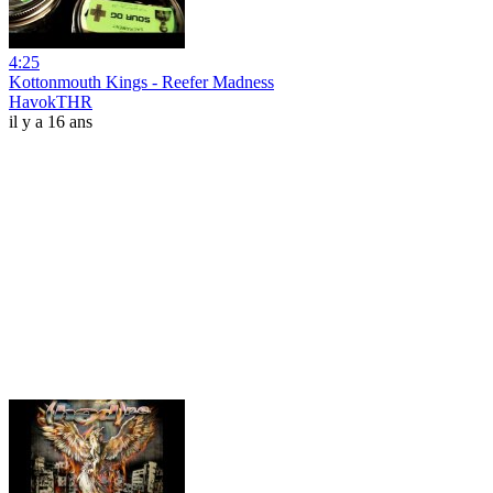
4:25
Kottonmouth Kings - Reefer Madness
HavokTHR
il y a 16 ans