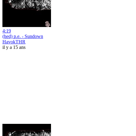
4:19
(hed) p.e. - Sundown
HavokTHR
il y a 15 ans