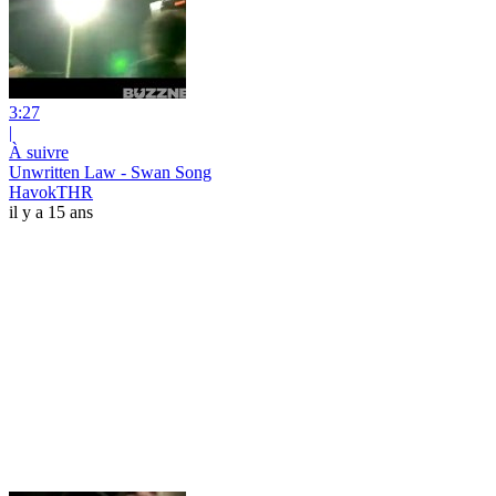
3:27
|
À suivre
Unwritten Law - Swan Song
HavokTHR
il y a 15 ans