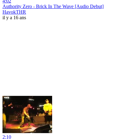
4:02
Authority Zero - Brick In The Wave [Audio Debut]
HavokTHR
il y a 16 ans
2:10