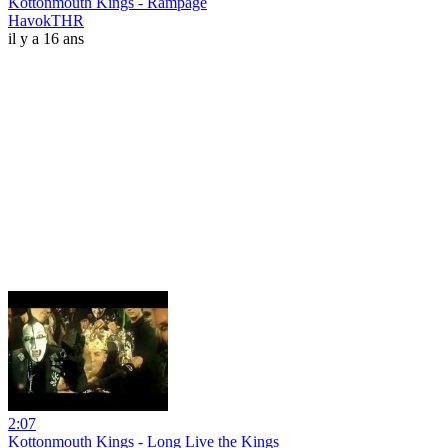
Kottonmouth Kings - Rampage
HavokTHR
il y a 16 ans
2:07
Kottonmouth Kings - Long Live the Kings