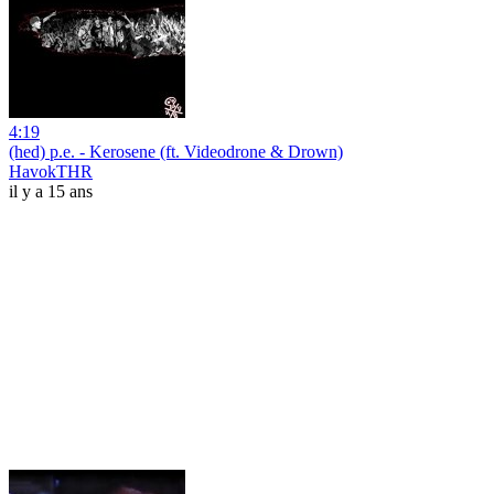
4:19
(hed) p.e. - Kerosene (ft. Videodrone & Drown)
HavokTHR
il y a 15 ans