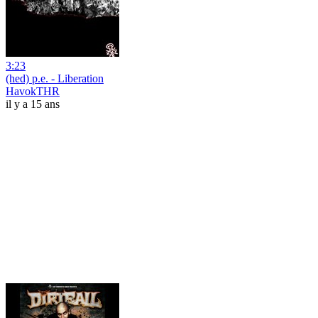
3:23
(hed) p.e. - Liberation
HavokTHR
il y a 15 ans