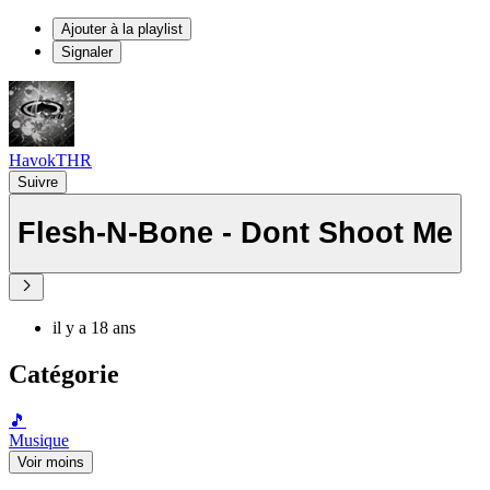
Ajouter à la playlist
Signaler
HavokTHR
Suivre
Flesh-N-Bone - Dont Shoot Me
il y a 18 ans
Catégorie
🎵
Musique
Voir moins