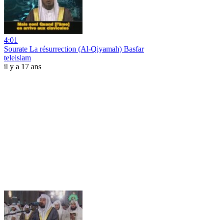
4:01
Sourate La résurrection (Al-Qiyamah) Basfar
teleislam
il y a 17 ans