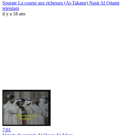
Sourate La course aux richesses (At-Takatur) Nasir Al Qitami
teleislam
il y a 18 ans
7:01