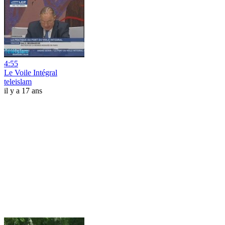
4:55
Le Voile Intégral
teleislam
il y a 17 ans