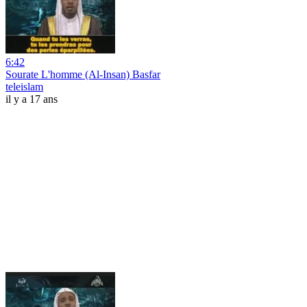
6:42
Sourate L'homme (Al-Insan) Basfar
teleislam
il y a 17 ans