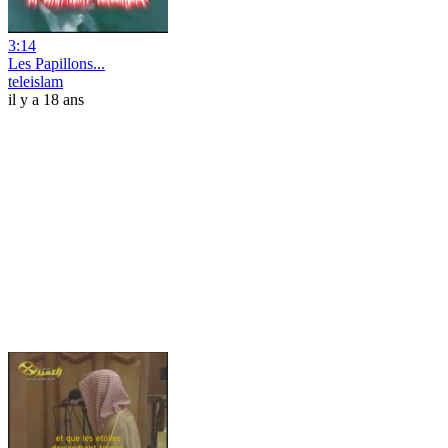
3:14
Les Papillons...
teleislam
il y a 18 ans