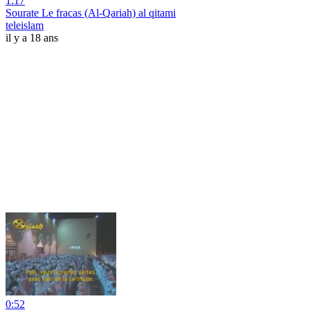
1:17
Sourate Le fracas (Al-Qariah) al qitami
teleislam
il y a 18 ans
0:52