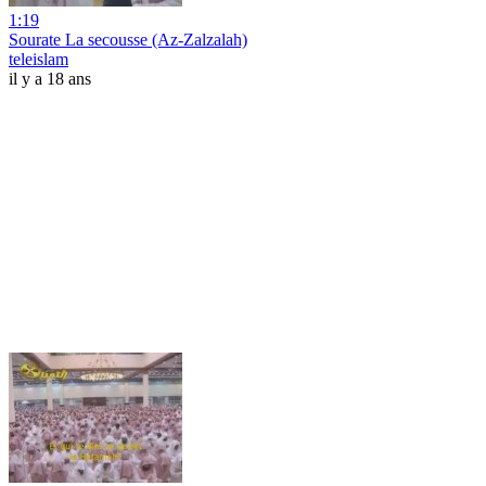
1:19
Sourate La secousse (Az-Zalzalah)
teleislam
il y a 18 ans