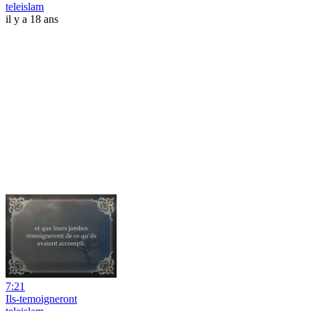
teleislam
il y a 18 ans
7:21
Ils-temoigneront