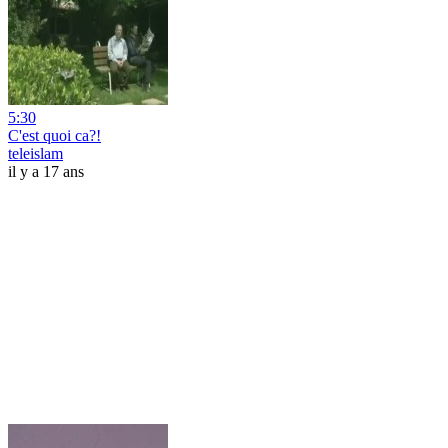
5:30
C'est quoi ca?!
teleislam
il y a 17 ans