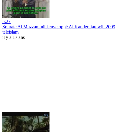
5:27
Sourate Al Muzzammil l'enveloppé Al Kanderi tarawih 2009
teleislam
il y a 17 ans