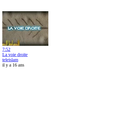
7:52
La voie droite
teleislam
il y a 16 ans