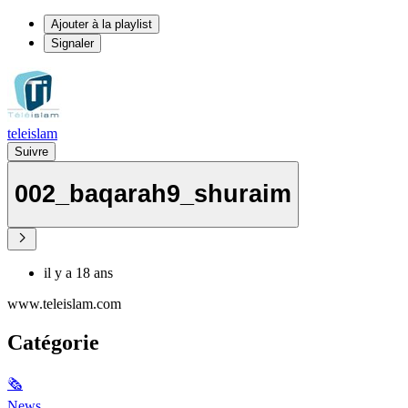
Ajouter à la playlist
Signaler
teleislam
Suivre
002_baqarah9_shuraim
il y a 18 ans
www.teleislam.com
Catégorie
🗞
News