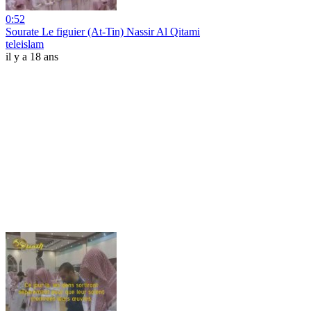
0:52
Sourate Le figuier (At-Tin) Nassir Al Qitami
teleislam
il y a 18 ans