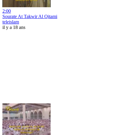
2:00
Sourate At Takwir Al Qitami
teleislam
il y a 18 ans