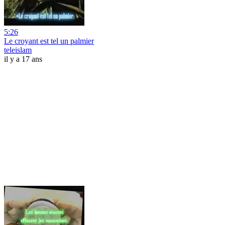
5:26
Le croyant est tel un palmier
teleislam
il y a 17 ans