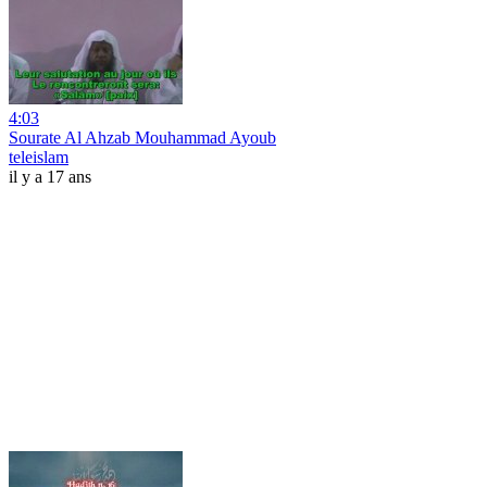
4:03
Sourate Al Ahzab Mouhammad Ayoub
teleislam
il y a 17 ans