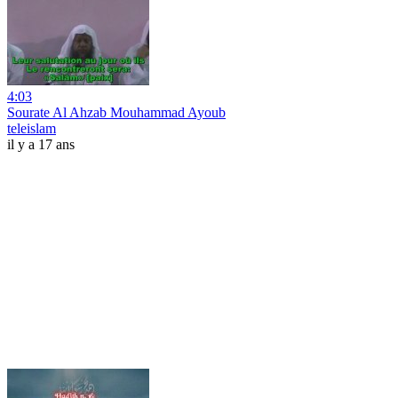
4:03
Sourate Al Ahzab Mouhammad Ayoub
teleislam
il y a 17 ans