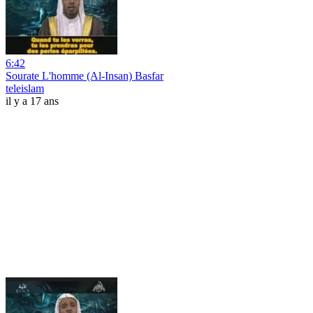
6:42
Sourate L'homme (Al-Insan) Basfar
teleislam
il y a 17 ans