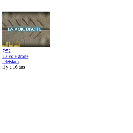
7:52
La voie droite
teleislam
il y a 16 ans