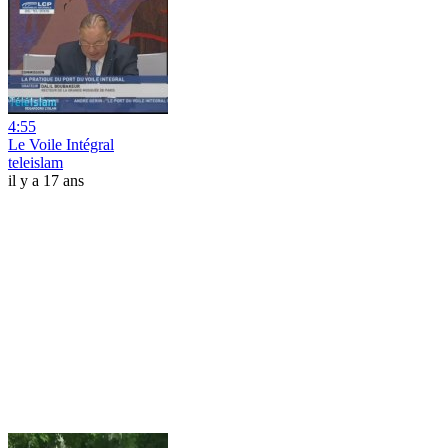
4:55
Le Voile Intégral
teleislam
il y a 17 ans