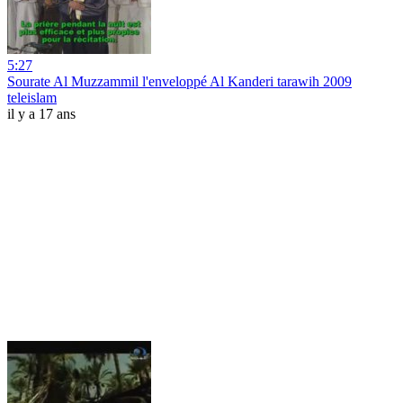
5:27
Sourate Al Muzzammil l'enveloppé Al Kanderi tarawih 2009
teleislam
il y a 17 ans