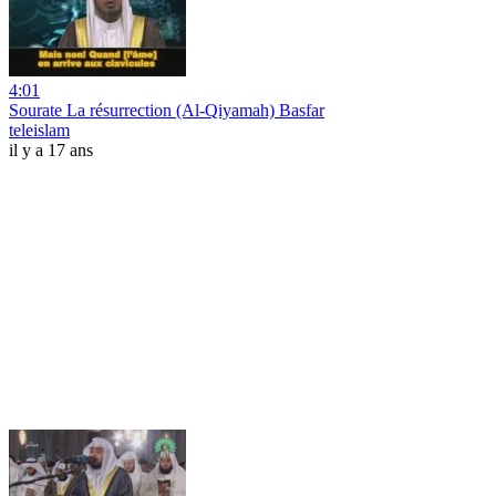
4:01
Sourate La résurrection (Al-Qiyamah) Basfar
teleislam
il y a 17 ans