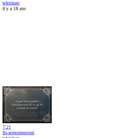
teleislam
il y a 18 ans
7:21
Ils-temoigneront