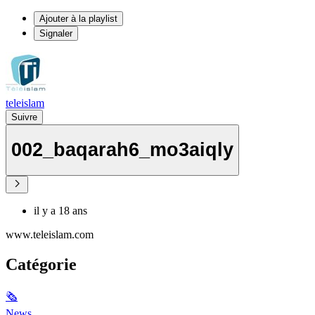
Ajouter à la playlist
Signaler
teleislam
Suivre
002_baqarah6_mo3aiqly
il y a 18 ans
www.teleislam.com
Catégorie
🗞
News