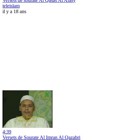
Versets de sourate Al Qasas Al Afasy
teleislam
il y a 18 ans
4:39
Versets de Sourate Al Imran Al Qazabri