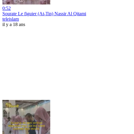
0:52
Sourate Le figuier (At-Tin) Nassir Al Qitami
teleislam
il y a 18 ans