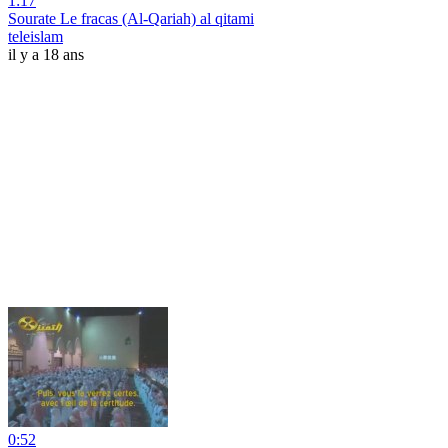
1:17
Sourate Le fracas (Al-Qariah) al qitami
teleislam
il y a 18 ans
0:52