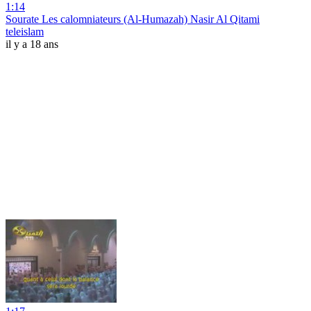
1:14
Sourate Les calomniateurs (Al-Humazah) Nasir Al Qitami
teleislam
il y a 18 ans