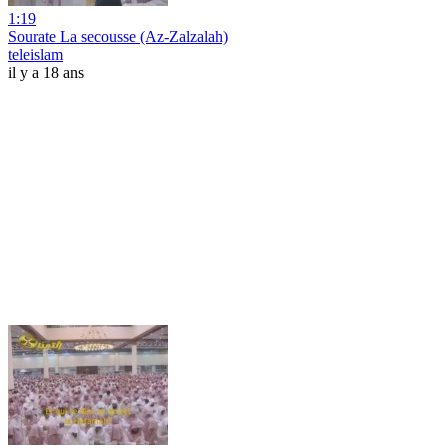
1:19
Sourate La secousse (Az-Zalzalah)
teleislam
il y a 18 ans