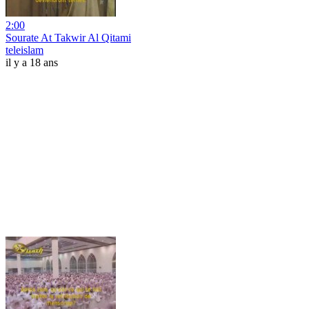
2:00
Sourate At Takwir Al Qitami
teleislam
il y a 18 ans