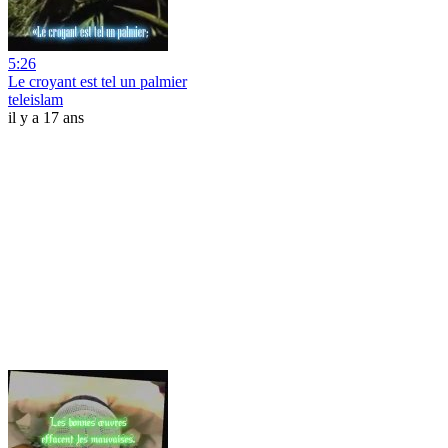
5:26
Le croyant est tel un palmier
teleislam
il y a 17 ans