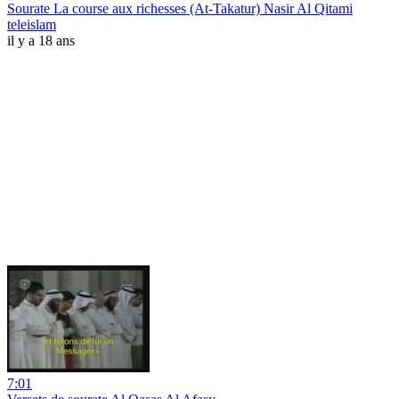
Sourate La course aux richesses (At-Takatur) Nasir Al Qitami
teleislam
il y a 18 ans
7:01