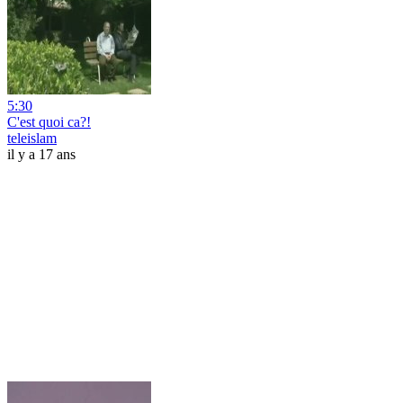
5:30
C'est quoi ca?!
teleislam
il y a 17 ans