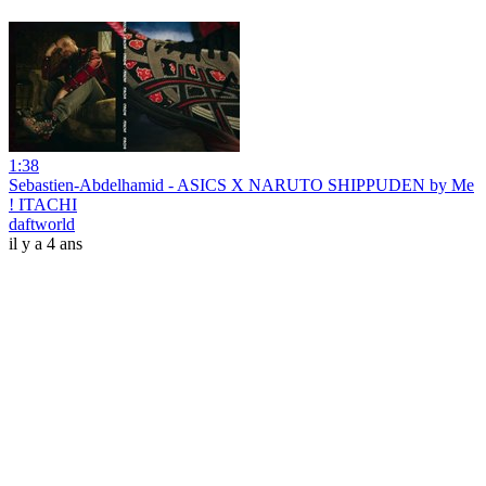
1:38
Sebastien-Abdelhamid - ASICS X NARUTO SHIPPUDEN by Me
! ITACHI
daftworld
il y a 4 ans