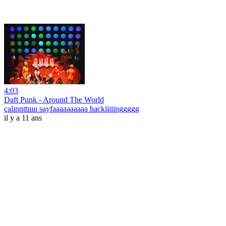
4:03
Daft Punk - Around The World
çalınnttııııı sayfaaaaaaaaaa hackiiiiinggggg
il y a 11 ans