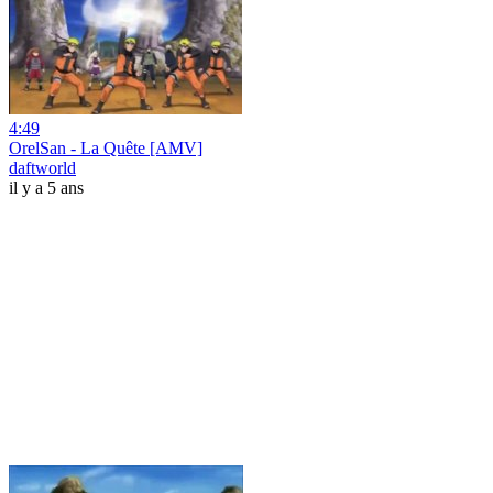
4:49
OrelSan - La Quête [AMV]
daftworld
il y a 5 ans