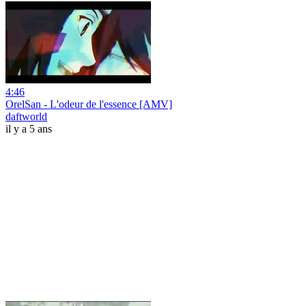
4:46
OrelSan - L'odeur de l'essence [AMV]
daftworld
il y a 5 ans