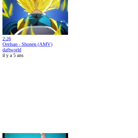
2:26
Orelsan - Shonen (AMV)
daftworld
il y a 5 ans