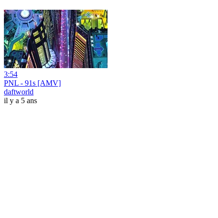
3:54
PNL - 91s [AMV]
daftworld
il y a 5 ans