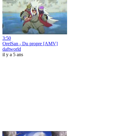
3:50
OrelSan - Du propre [AMV]
daftworld
il y a 5 ans