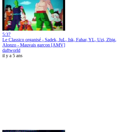
5:37
Le Classico organisé - Sadek, JuL, Isk, Fahar, YL, Uzi, Zbig,
Alonzo - Mauvais garçon [AMV]
daftworld
il y a 5 ans