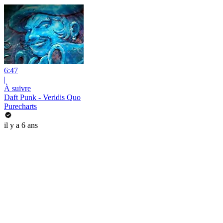
6:47
|
À suivre
Daft Punk - Veridis Quo
Purecharts
il y a 6 ans