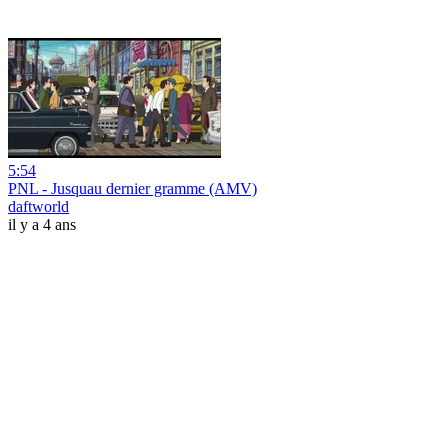
5:54
PNL - Jusquau dernier gramme (AMV)
daftworld
il y a 4 ans