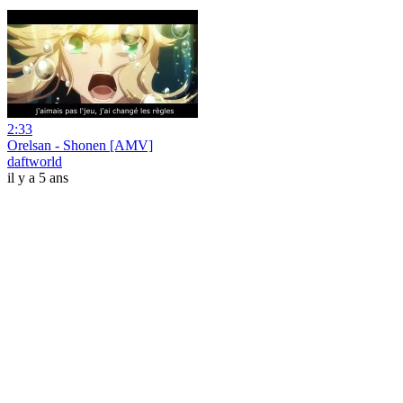
2:33
Orelsan - Shonen [AMV]
daftworld
il y a 5 ans