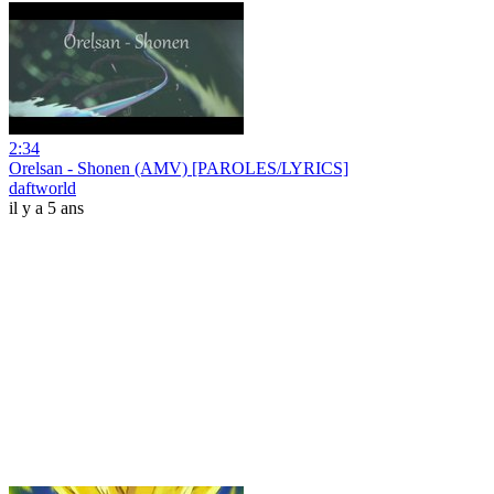
2:34
Orelsan - Shonen (AMV) [PAROLES/LYRICS]
daftworld
il y a 5 ans