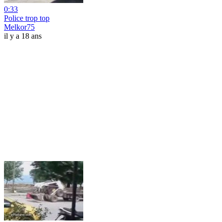
0:33
Police trop top
Melkor75
il y a 18 ans