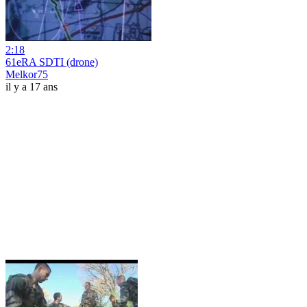
2:18
61eRA SDTI (drone)
Melkor75
il y a 17 ans