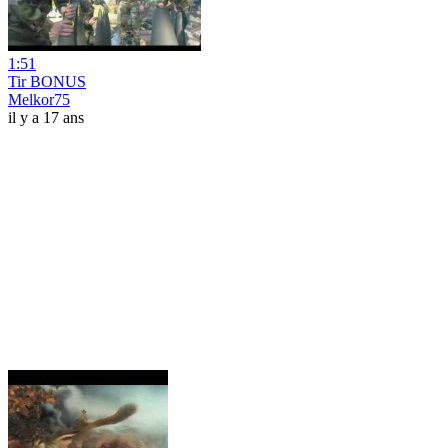
1:51
Tir BONUS
Melkor75
il y a 17 ans