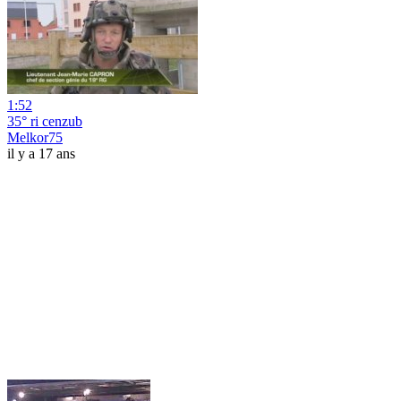
1:52
35° ri cenzub
Melkor75
il y a 17 ans