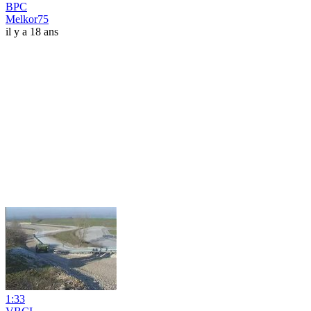
BPC
Melkor75
il y a 18 ans
1:33