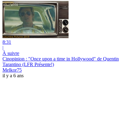
8:31
|
À suivre
Cinopinion : "Once upon a time in Hollywood" de Quentin
Tarantino (LFR Présente!)
Melkor75
il y a 6 ans