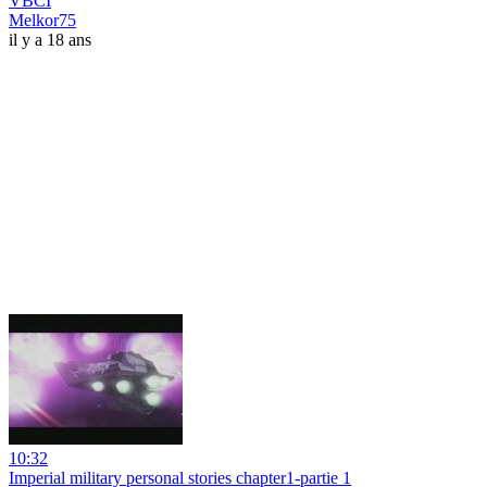
VBCI
Melkor75
il y a 18 ans
10:32
Imperial military personal stories chapter1-partie 1