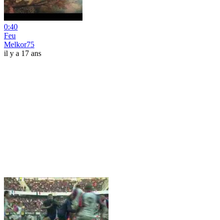
0:40
Feu
Melkor75
il y a 17 ans