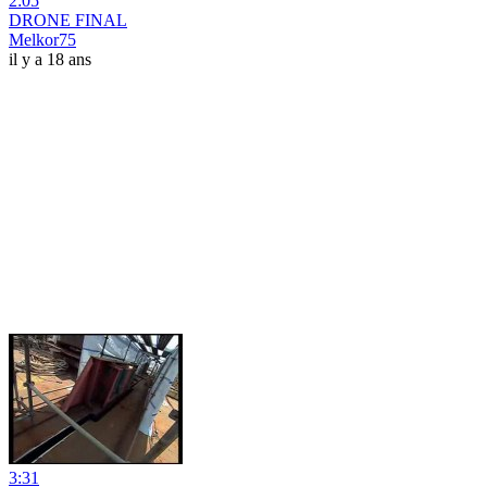
2:05
DRONE FINAL
Melkor75
il y a 18 ans
3:31