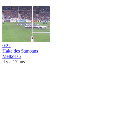
0:22
Haka des Samoans
Melkor75
il y a 17 ans