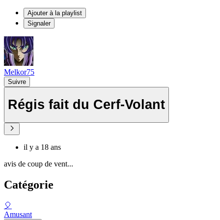
Ajouter à la playlist
Signaler
Melkor75
Suivre
Régis fait du Cerf-Volant
il y a 18 ans
avis de coup de vent...
Catégorie
🎈
Amusant