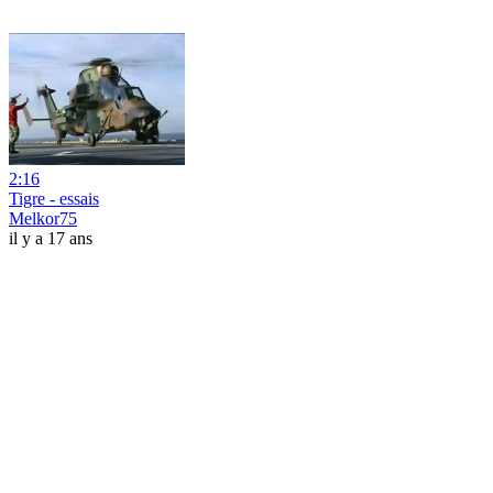
2:16
Tigre - essais
Melkor75
il y a 17 ans