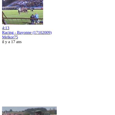
4:13
Racing - Bayonne (17102009)
Melkor75
il y a 17 ans