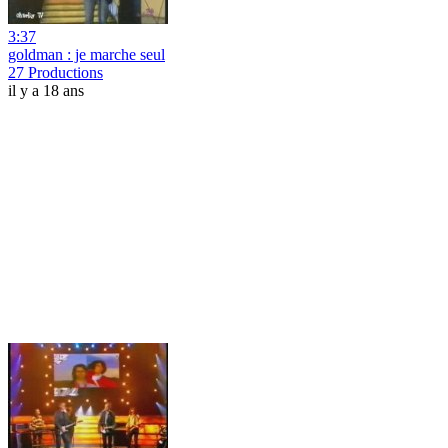
3:37
goldman : je marche seul
27 Productions
il y a 18 ans