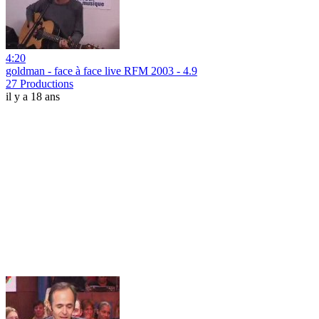
4:20
goldman - face à face live RFM 2003 - 4.9
27 Productions
il y a 18 ans