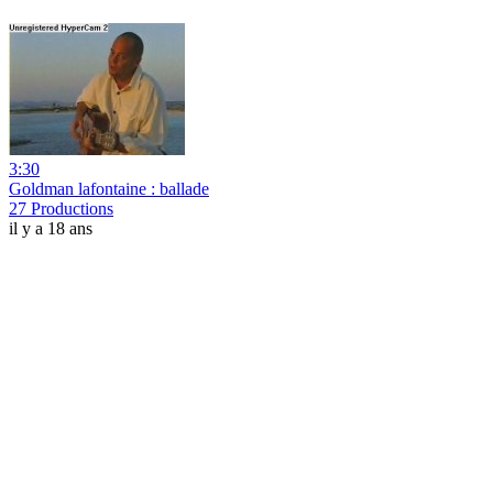
3:30
Goldman lafontaine : ballade
27 Productions
il y a 18 ans