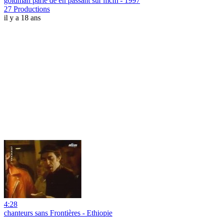
goldman parle de en passant sur mcm - 1997
27 Productions
il y a 18 ans
4:28
chanteurs sans Frontières - Ethiopie