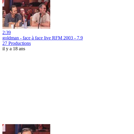
2:39
goldman - face à face live RFM 2003 - 7.9
27 Productions
il y a 18 ans