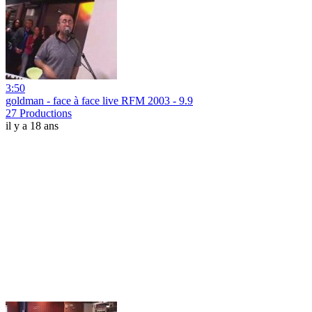
3:50
goldman - face à face live RFM 2003 - 9.9
27 Productions
il y a 18 ans