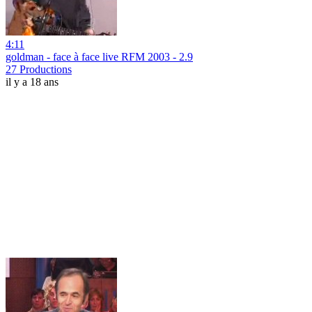
4:11
goldman - face à face live RFM 2003 - 2.9
27 Productions
il y a 18 ans