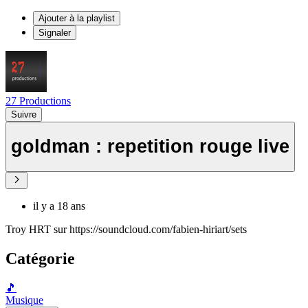
Ajouter à la playlist
Signaler
27 Productions
Suivre
goldman : repetition rouge live
il y a 18 ans
Troy HRT sur https://soundcloud.com/fabien-hiriart/sets
Catégorie
🎵
Musique