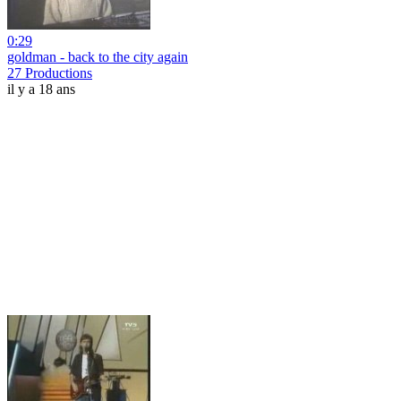
0:29
goldman - back to the city again
27 Productions
il y a 18 ans