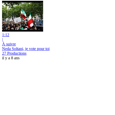
1:12
|
À suivre
Neda Soltani, je vote pour toi
27 Productions
il y a 8 ans