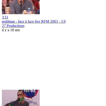
3:11
goldman - face à face live RFM 2003 - 3.9
27 Productions
il y a 18 ans