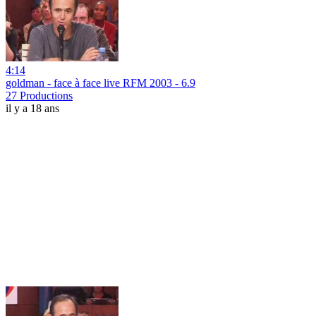
4:14
goldman - face à face live RFM 2003 - 6.9
27 Productions
il y a 18 ans