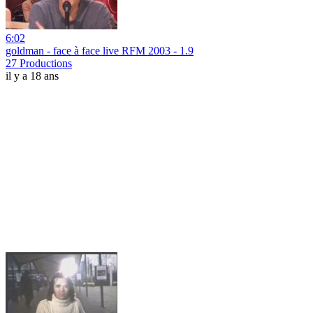
6:02
goldman - face à face live RFM 2003 - 1.9
27 Productions
il y a 18 ans