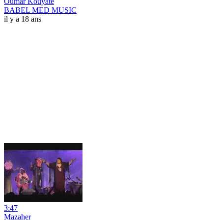
Oumar Kouyate
BABEL MED MUSIC
il y a 18 ans
3:47
Mazaher