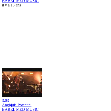
BABEL MED MUSIC
il y a 18 ans
3:03
Anghjula Potentini
BABEL MED MUSIC