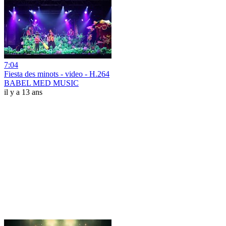
7:04
Fiesta des minots - video - H.264
BABEL MED MUSIC
il y a 13 ans