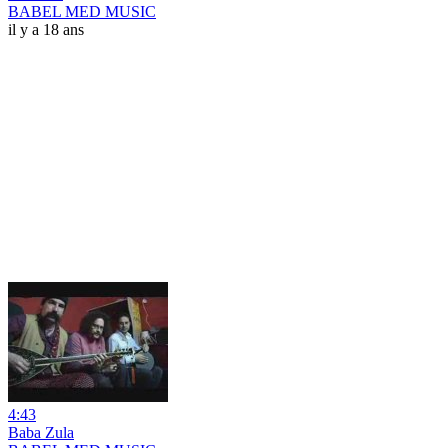
BABEL MED MUSIC
il y a 18 ans
4:43
Baba Zula