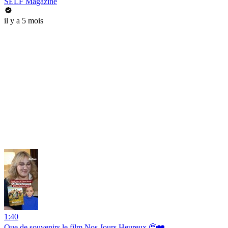
SELF Magazine
il y a 5 mois
1:40
Que de souvenirs le film Nos Jours Heureux 🥹❤️