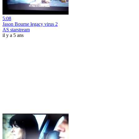
5:08
Jason Bourne legacy virus 2
AS starstream
il y a 5 ans