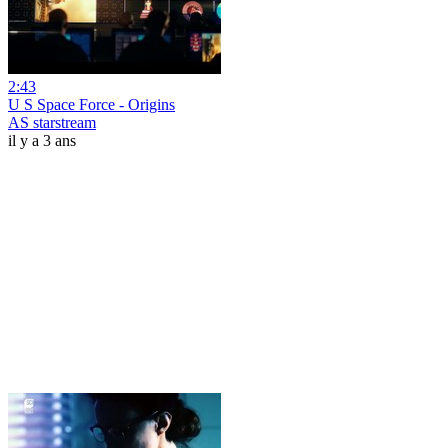
2:43
U S Space Force - Origins
AS starstream
il y a 3 ans