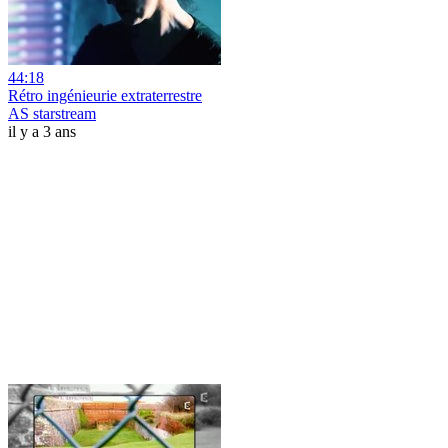
44:18
Rétro ingénieurie extraterrestre
AS starstream
il y a 3 ans