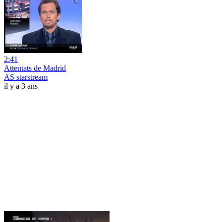
2:41
Attentats de Madrid
AS starstream
il y a 3 ans