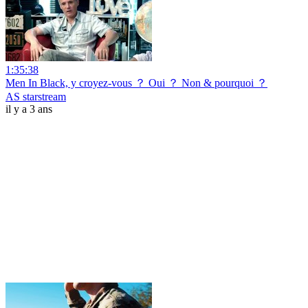
1:35:38
Men In Black, y croyez-vous ？ Oui ？ Non & pourquoi ？
AS starstream
il y a 3 ans