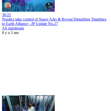
30:22
Nordics take control of Space Arks & Reveal Disturbing Timelines
to Earth Alliance –JP Update No.27
AS starstream
il y a 3 ans