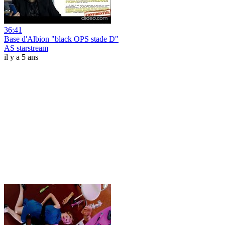
36:41
Base d'Albion "black OPS stade D"
AS starstream
il y a 5 ans