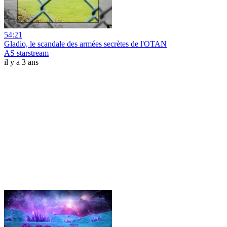
54:21
Gladio, le scandale des armées secrètes de l'OTAN
AS starstream
il y a 3 ans