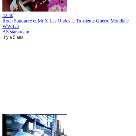
42:40
Roch Sauquere et Mr X Les Ondes la Troisieme Guerre Mondiale
WW3 /3
AS starstream
il y a 5 ans