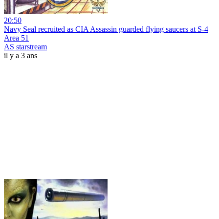
20:50
Navy Seal recruited as CIA Assassin guarded flying saucers at S-4
Area 51
AS starstream
il y a 3 ans