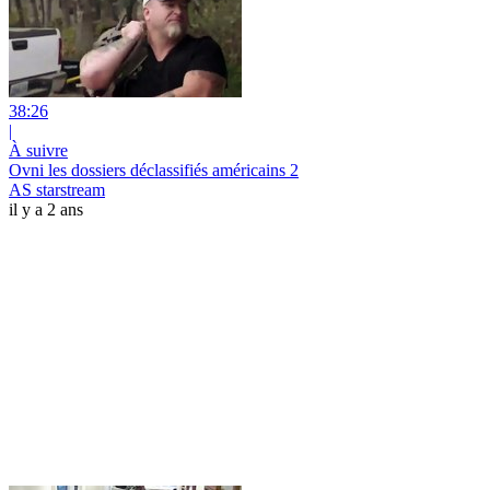
38:26
|
À suivre
Ovni les dossiers déclassifiés américains 2
AS starstream
il y a 2 ans