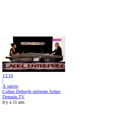
13:10
|
À suivre
Coline Debayle présente Artips
Demain.TV
il y a 11 ans