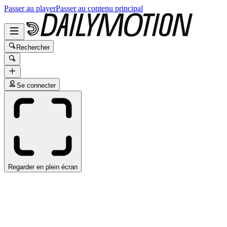
Passer au player
Passer au contenu principal
Rechercher
Se connecter
Regarder en plein écran