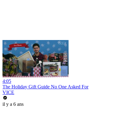
4:05
The Holiday Gift Guide No One Asked For
VICE
il y a 6 ans