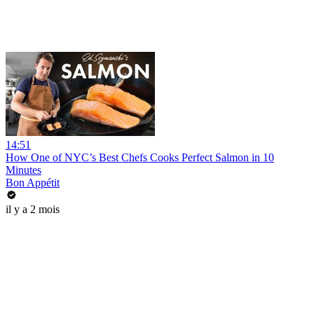
14:51
How One of NYC’s Best Chefs Cooks Perfect Salmon in 10
Minutes
Bon Appétit
il y a 2 mois