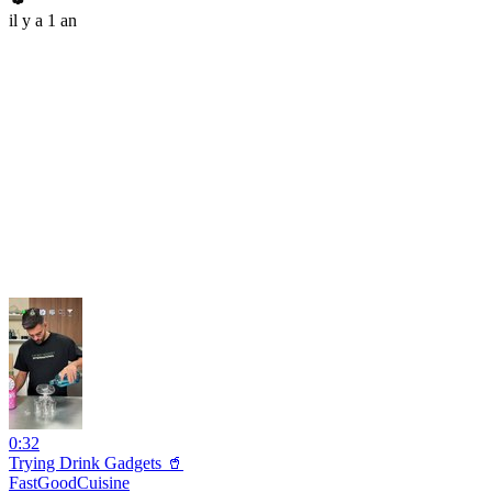
il y a 1 an
0:32
Trying Drink Gadgets 🥤
FastGoodCuisine