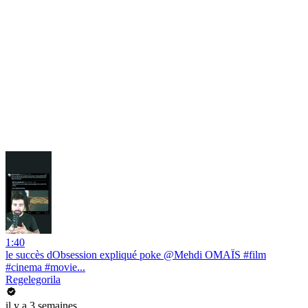
1:40
le succès dObsession expliqué poke @Mehdi OMAÏS #film
#cinema #movie...
Regelegorila
il y a 3 semaines