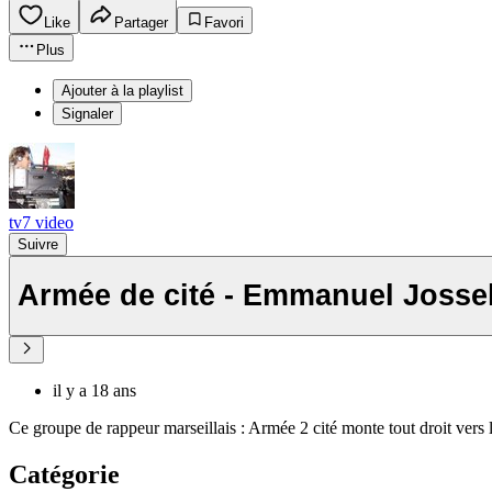
Like
Partager
Favori
Plus
Ajouter à la playlist
Signaler
tv7 video
Suivre
Armée de cité - Emmanuel Joss
il y a 18 ans
Ce groupe de rappeur marseillais : Armée 2 cité monte tout droit ver
Catégorie