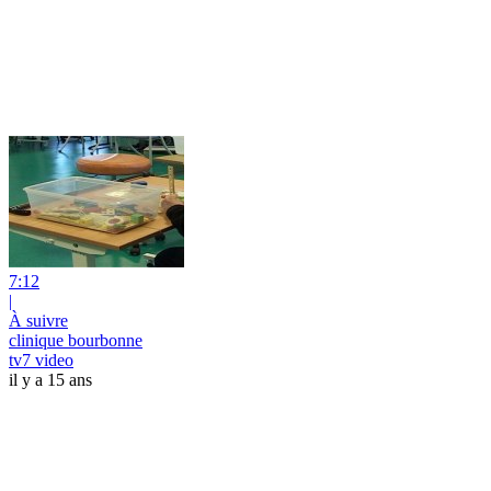
7:12
|
À suivre
clinique bourbonne
tv7 video
il y a 15 ans