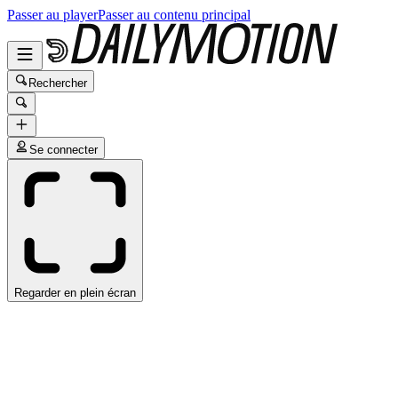
Passer au player
Passer au contenu principal
Rechercher
Se connecter
Regarder en plein écran