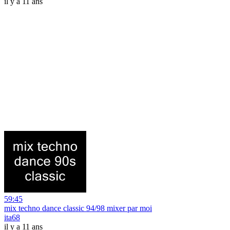
il y a 11 ans
59:45
mix techno dance classic 94/98 mixer par moi
ita68
il y a 11 ans