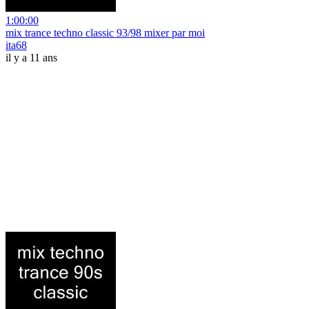
1:00:00
mix trance techno classic 93/98 mixer par moi
ita68
il y a 11 ans