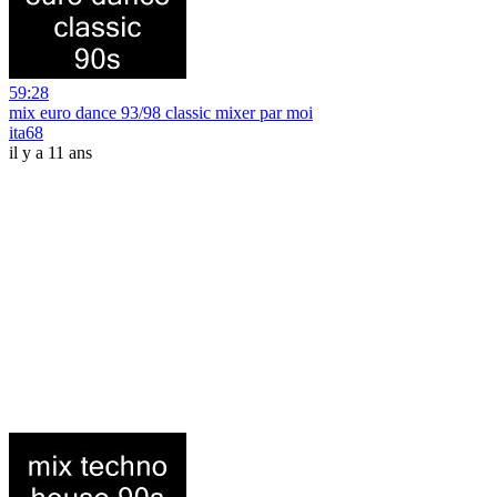
59:28
mix euro dance 93/98 classic mixer par moi
ita68
il y a 11 ans