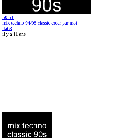
59:51
mix techno 94/98 classic creer par moi
ita68
il y a 11 ans