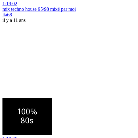
1:19:02
mix techno house 95/98 mixé par moi
ita68
il y a 11 ans