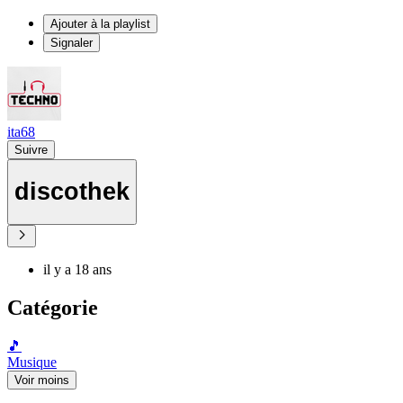
Ajouter à la playlist
Signaler
ita68
Suivre
discothek
il y a 18 ans
Catégorie
🎵
Musique
Voir moins