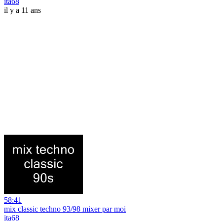
ita68
il y a 11 ans
58:41
mix classic techno 93/98 mixer par moi
ita68