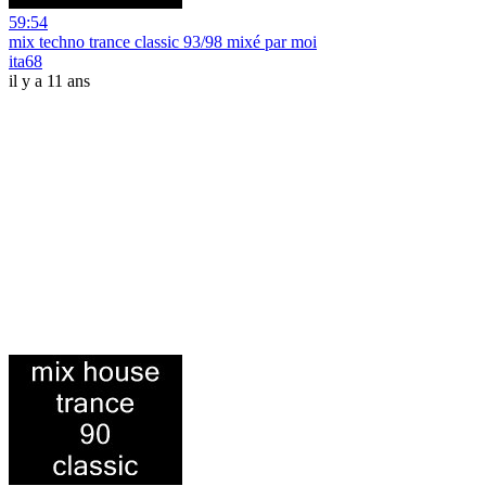
59:54
mix techno trance classic 93/98 mixé par moi
ita68
il y a 11 ans