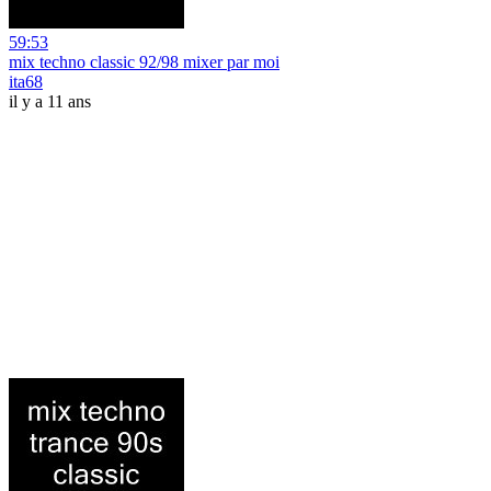
59:53
mix techno classic 92/98 mixer par moi
ita68
il y a 11 ans