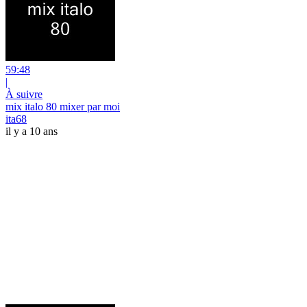
59:48
|
À suivre
mix italo 80 mixer par moi
ita68
il y a 10 ans