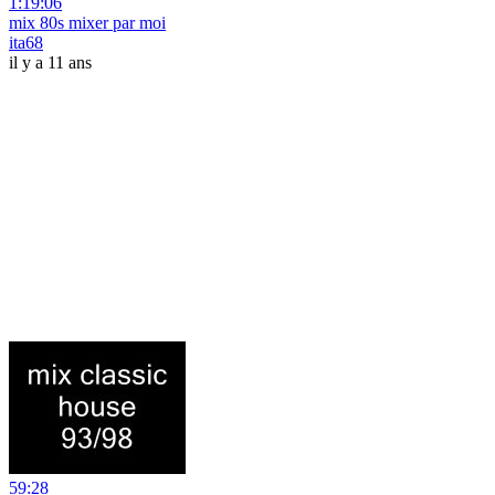
1:19:06
mix 80s mixer par moi
ita68
il y a 11 ans
59:28