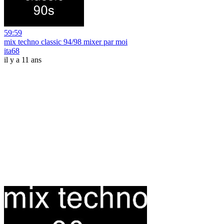
59:59
mix techno classic 94/98 mixer par moi
ita68
il y a 11 ans