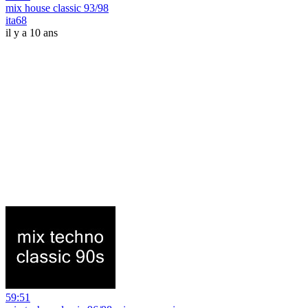
mix house classic 93/98
ita68
il y a 10 ans
59:51