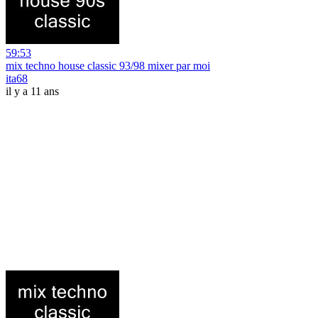
59:53
mix techno house classic 93/98 mixer par moi
ita68
il y a 11 ans