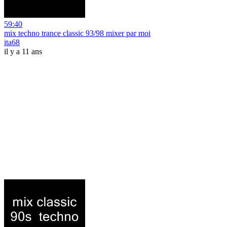
59:40
mix techno trance classic 93/98 mixer par moi
ita68
il y a 11 ans