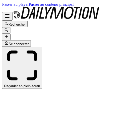
Passer au player
Passer au contenu principal
Rechercher
Se connecter
Regarder en plein écran