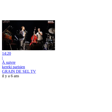
14:20
|
À suivre
kereki parisien
GRAIN DE SEL TV
il y a 6 ans