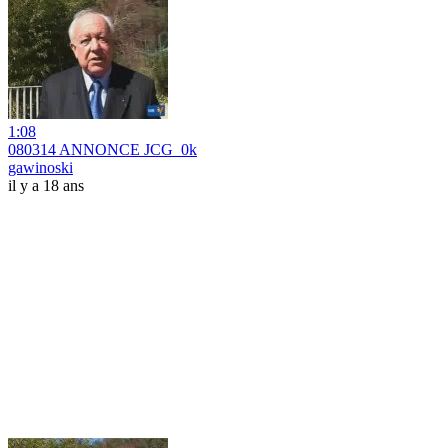
1:08
080314 ANNONCE JCG_0k
gawinoski
il y a 18 ans