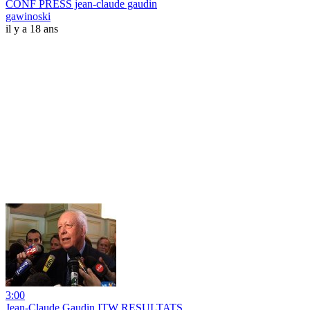
CONF PRESS jean-claude gaudin
gawinoski
il y a 18 ans
3:00
Jean-Claude Gaudin ITW RESULTATS