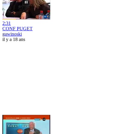
2:31
CONF PUGET
gawinoski
il y a 18 ans