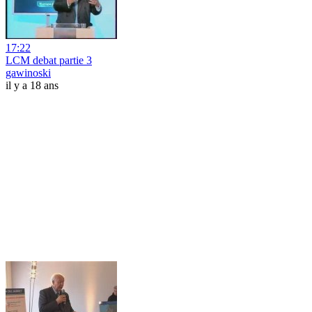
17:22
LCM debat partie 3
gawinoski
il y a 18 ans