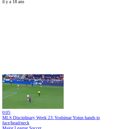
il y a 18 ans
0:05
MLS Disciplinary Week 23: Yoshimar Yotun hands to
face/head/neck
Major League Soccer