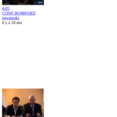
4:05
CONF BOMPARD
gawinoski
il y a 18 ans