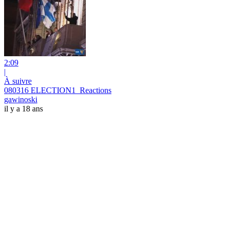
2:09
|
À suivre
080316 ELECTION1_Reactions
gawinoski
il y a 18 ans