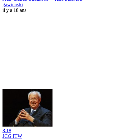
gawinoski
il y a 18 ans
8:18
JCG ITW