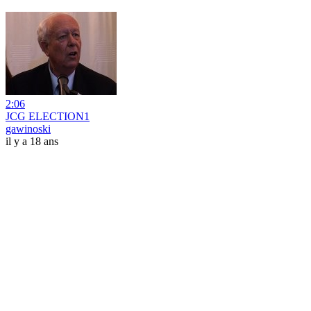
2:06
JCG ELECTION1
gawinoski
il y a 18 ans