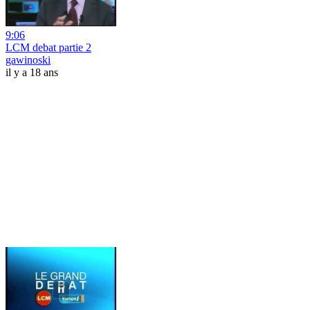
9:06
LCM debat partie 2
gawinoski
il y a 18 ans