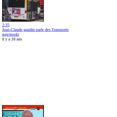
2:35
Jean-Claude gaudin parle des Transports
gawinoski
il y a 18 ans