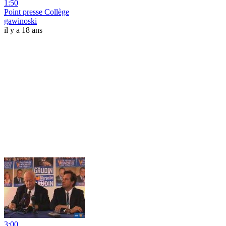
1:50
Point presse Collège
gawinoski
il y a 18 ans
3:00