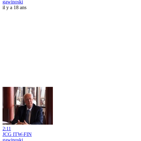
gawinoski
il y a 18 ans
2:11
JCG ITW-FIN
gawinoski