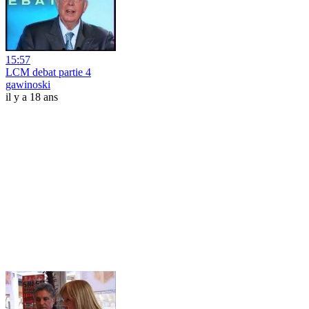
15:57
LCM debat partie 4
gawinoski
il y a 18 ans