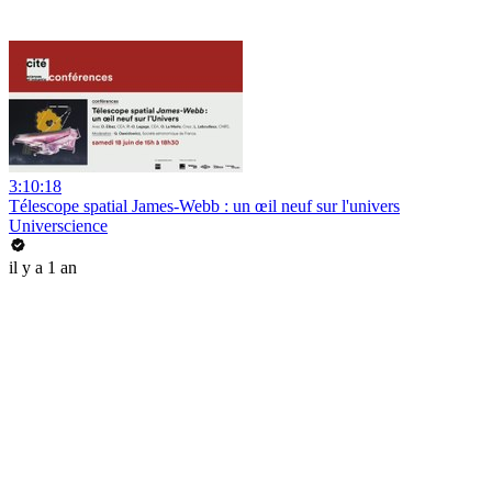
3:10:18
Télescope spatial James-Webb : un œil neuf sur l'univers
Universcience
il y a 1 an