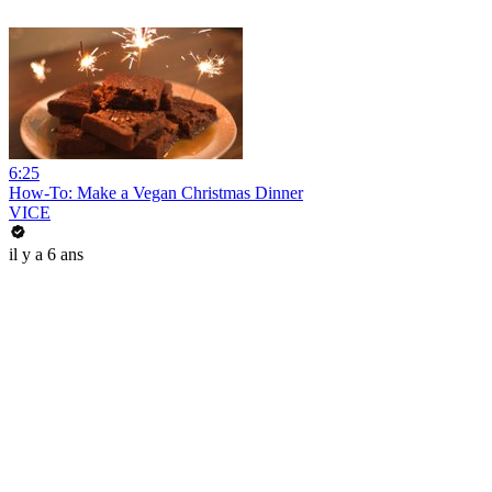
6:25
How-To: Make a Vegan Christmas Dinner
VICE
il y a 6 ans