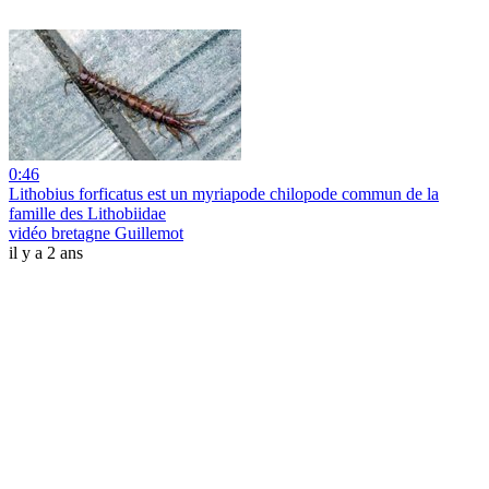
0:46
Lithobius forficatus est un myriapode chilopode commun de la
famille des Lithobiidae
vidéo bretagne Guillemot
il y a 2 ans