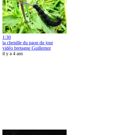
1:30
la chenille du paon du jour
vidéo bretagne Guillemot
il y a 4 ans