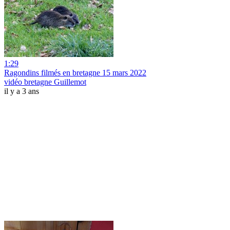
1:29
Ragondins filmés en bretagne 15 mars 2022
vidéo bretagne Guillemot
il y a 3 ans