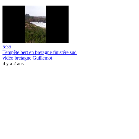
5:35
Tempête bert en bretagne finistére sud
vidéo bretagne Guillemot
il y a 2 ans