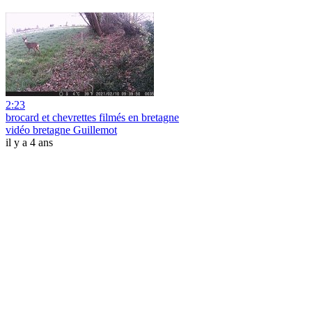
2:23
brocard et chevrettes filmés en bretagne
vidéo bretagne Guillemot
il y a 4 ans