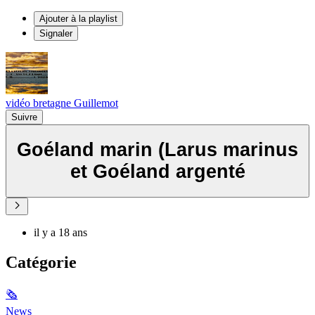
Ajouter à la playlist
Signaler
vidéo bretagne Guillemot
Suivre
Goéland marin (Larus marinus
et Goéland argenté
il y a 18 ans
Catégorie
🗞
News