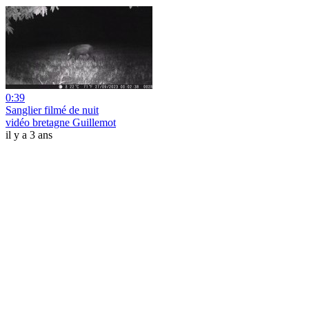
0:39
Sanglier filmé de nuit
vidéo bretagne Guillemot
il y a 3 ans