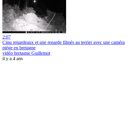
2:07
Cinq renardeaux et une renarde filmés au terrier avec une caméra
piège en bretagne
vidéo bretagne Guillemot
il y a 4 ans