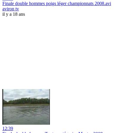
Finale double hommes poigs léger championnats 2008.avi
aviron tv
il y a 18 ans
12:39