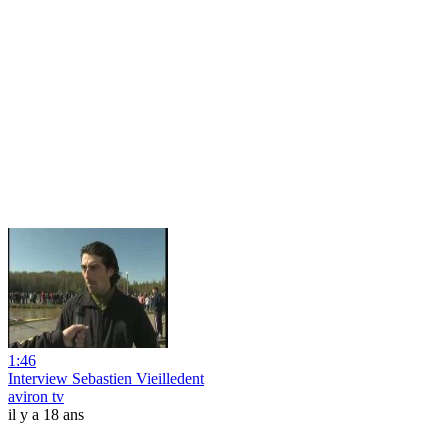
1:46
Interview Sebastien Vieilledent
aviron tv
il y a 18 ans