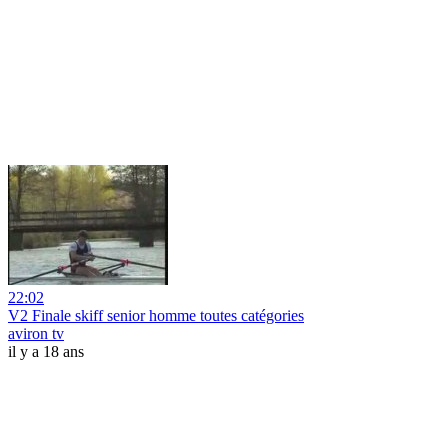
22:02
V2 Finale skiff senior homme toutes catégories
aviron tv
il y a 18 ans