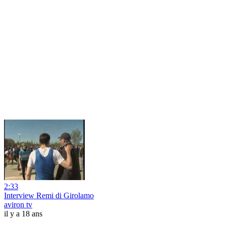
2:33
Interview Remi di Girolamo
aviron tv
il y a 18 ans