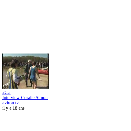
2:13
Interview Coralie Simon
aviron tv
il y a 18 ans