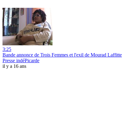
3:25
Bande annonce de Trois Femmes et l'exil de Mourad Laffitte
Presse indéPicarde
il y a 16 ans