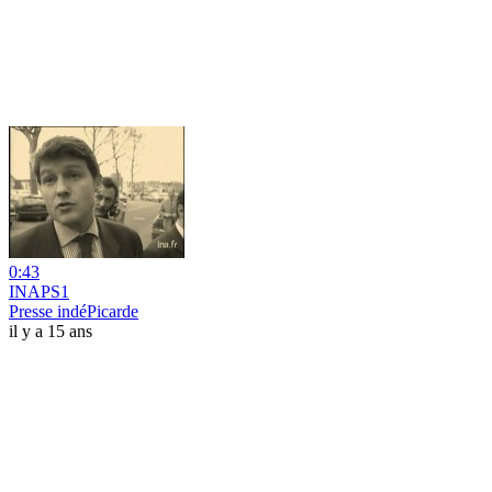
0:43
INAPS1
Presse indéPicarde
il y a 15 ans