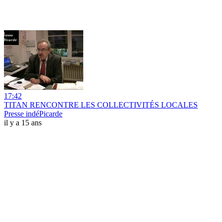
17:42
TITAN RENCONTRE LES COLLECTIVITÉS LOCALES
Presse indéPicarde
il y a 15 ans