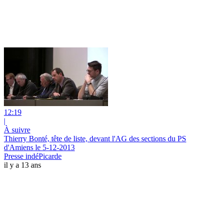
12:19
|
À suivre
Thierry Bonté, tête de liste, devant l'AG des sections du PS
d'Amiens le 5-12-2013
Presse indéPicarde
il y a 13 ans