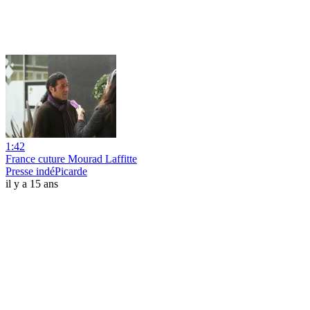
1:42
France cuture Mourad Laffitte
Presse indéPicarde
il y a 15 ans