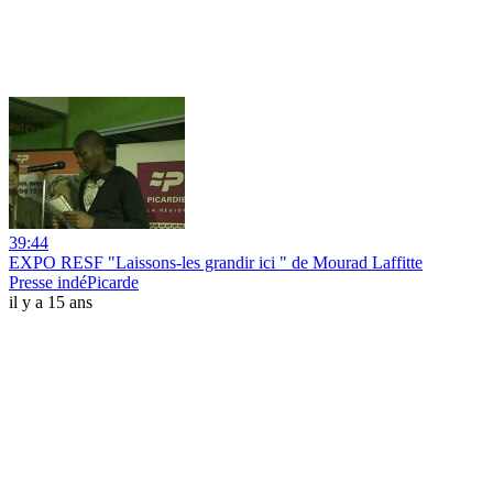
39:44
EXPO RESF "Laissons-les grandir ici " de Mourad Laffitte
Presse indéPicarde
il y a 15 ans