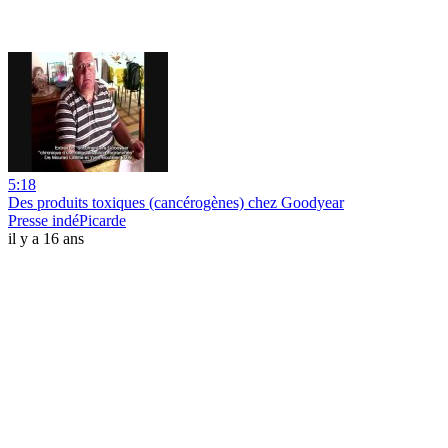
5:18
Des produits toxiques (cancérogènes) chez Goodyear
Presse indéPicarde
il y a 16 ans