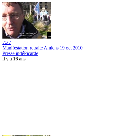
7:27
Manifestation retraite Amiens 19 oct 2010
Presse indéPicarde
il y a 16 ans