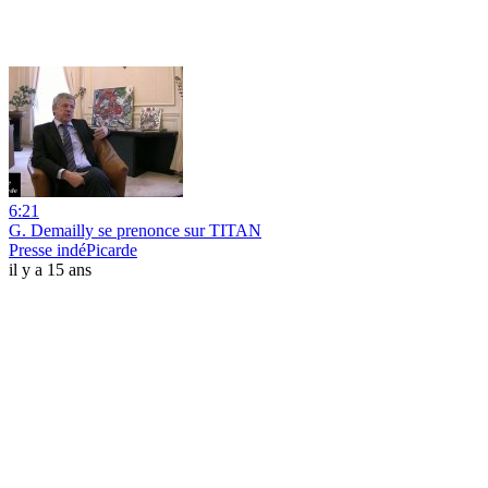
6:21
G. Demailly se prenonce sur TITAN
Presse indéPicarde
il y a 15 ans