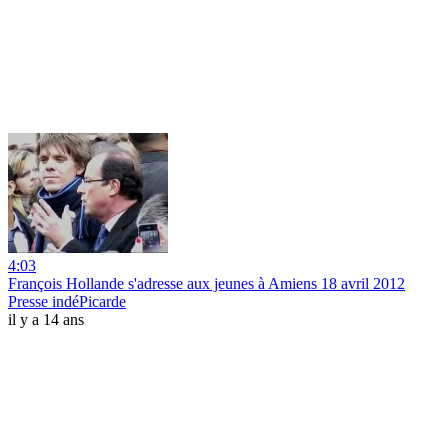
4:03
François Hollande s'adresse aux jeunes à Amiens 18 avril 2012
Presse indéPicarde
il y a 14 ans