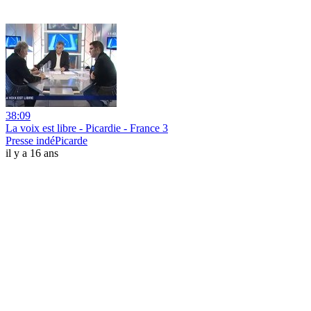
38:09
La voix est libre - Picardie - France 3
Presse indéPicarde
il y a 16 ans