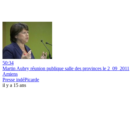
50:34
Martin Aubry réunion publique salle des provinces le 2_09_2011
Amiens
Presse indéPicarde
il y a 15 ans