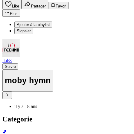
Like
Partager
Favori
Plus
Ajouter à la playlist
Signaler
ita68
Suivre
moby hymn
il y a 18 ans
Catégorie
🎵