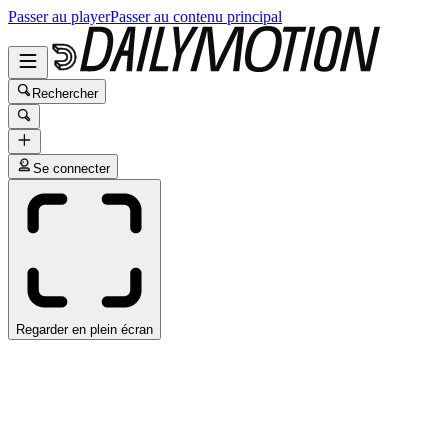
Passer au player
Passer au contenu principal
Rechercher
Se connecter
Regarder en plein écran