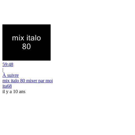
59:48
|
À suivre
mix italo 80 mixer par moi
ita68
il y a 10 ans