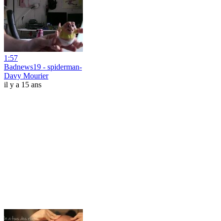
1:57
Badnews19 - spiderman-
Davy Mourier
il y a 15 ans