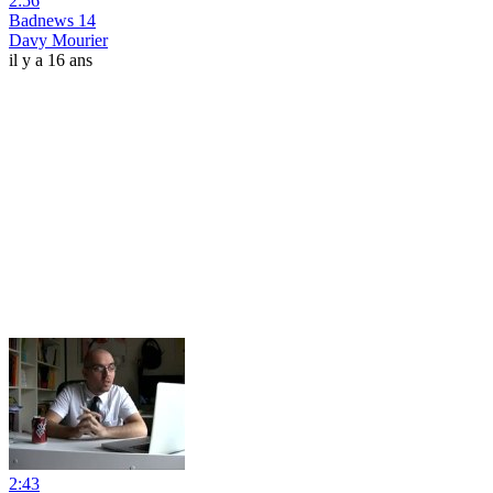
2:56
Badnews 14
Davy Mourier
il y a 16 ans
2:43