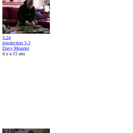
5:24
legolection 3-3
Davy Mourier
il y a 15 ans