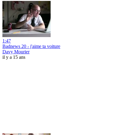
1:47
Badnews 20 - j'aime ta voiture
Davy Mourier
il y a 15 ans