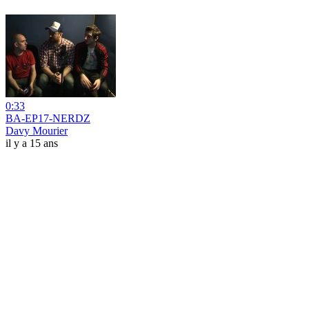
0:33
BA-EP17-NERDZ
Davy Mourier
il y a 15 ans