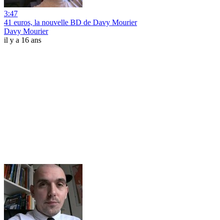
3:47
41 euros, la nouvelle BD de Davy Mourier
Davy Mourier
il y a 16 ans