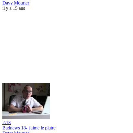
Davy Mourier
il y a 15 ans
2:18
Badnews 18- j'aime le platre