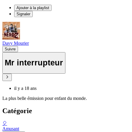
Ajouter à la playlist
Signaler
Davy Mourier
Suivre
Mr interrupteur
il y a 18 ans
La plus belle émission pour enfant du monde.
Catégorie
🎈
Amusant