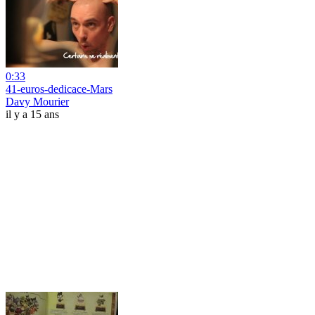
0:33
41-euros-dedicace-Mars
Davy Mourier
il y a 15 ans