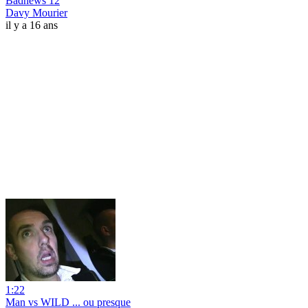
Badnews 12
Davy Mourier
il y a 16 ans
1:22
Man vs WILD ... ou presque