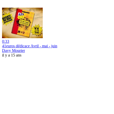
0:33
41euros dédicace Avril - mai - juin
Davy Mourier
il y a 15 ans