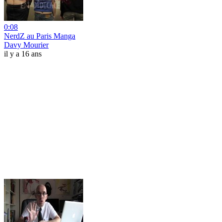
0:08
NerdZ au Paris Manga
Davy Mourier
il y a 16 ans