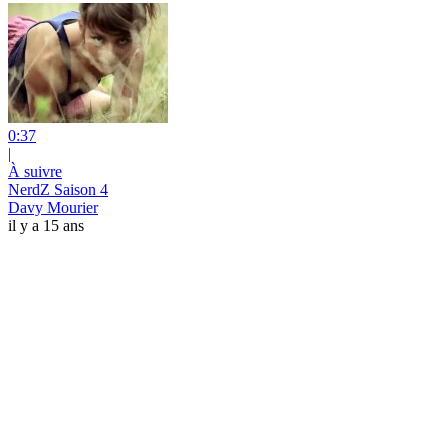
0:37
|
À suivre
NerdZ Saison 4
Davy Mourier
il y a 15 ans