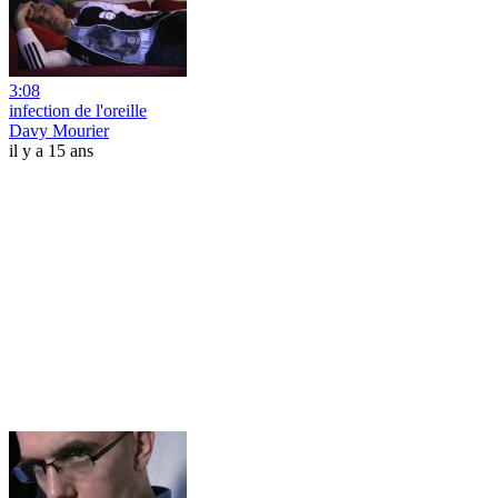
3:08
infection de l'oreille
Davy Mourier
il y a 15 ans