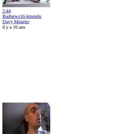
2:44
Badnews16-lependu
Davy Mourier
il y a 16 ans