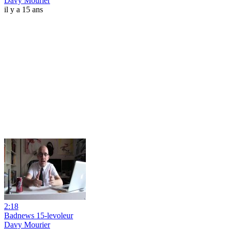
Davy Mourier
il y a 15 ans
2:18
Badnews 15-levoleur
Davy Mourier