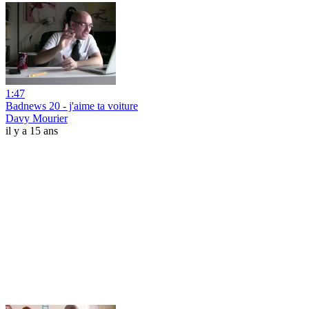
1:47
Badnews 20 - j'aime ta voiture
Davy Mourier
il y a 15 ans