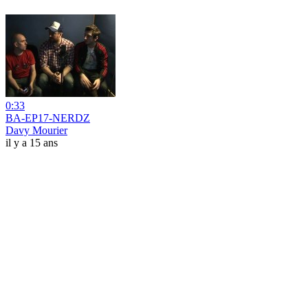
0:33
BA-EP17-NERDZ
Davy Mourier
il y a 15 ans