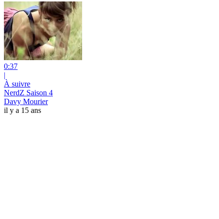
0:37
|
À suivre
NerdZ Saison 4
Davy Mourier
il y a 15 ans