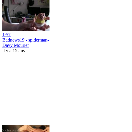
1:57
Badnews19 - spiderman-
Davy Mourier
il y a 15 ans