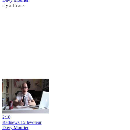
Davy Mourier
il y a 15 ans
2:18
Badnews 15-levoleur
Davy Mourier