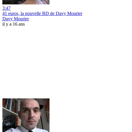
3:47
41 euros, la nouvelle BD de Davy Mourier
Davy Mourier
il y a 16 ans