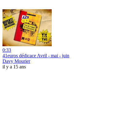
0:33
41euros dédicace Avril - mai - juin
Davy Mourier
il y a 15 ans