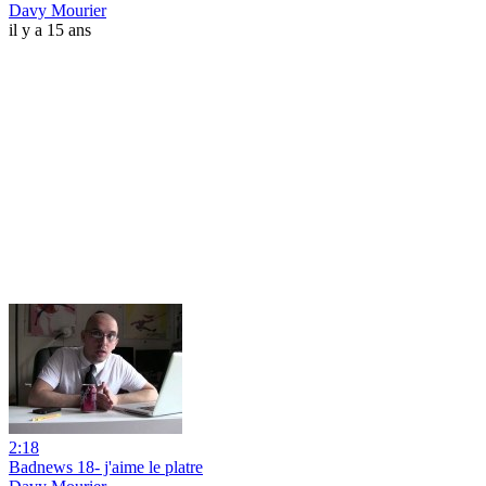
Davy Mourier
il y a 15 ans
2:18
Badnews 18- j'aime le platre