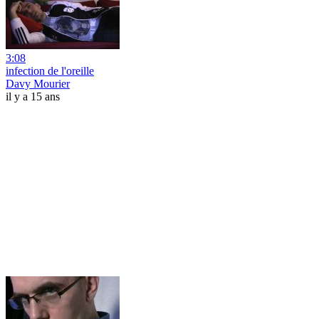
3:08
infection de l'oreille
Davy Mourier
il y a 15 ans