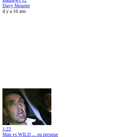
Badnews 12
Davy Mourier
il y a 16 ans
1:22
Man vs WILD ... ou presque