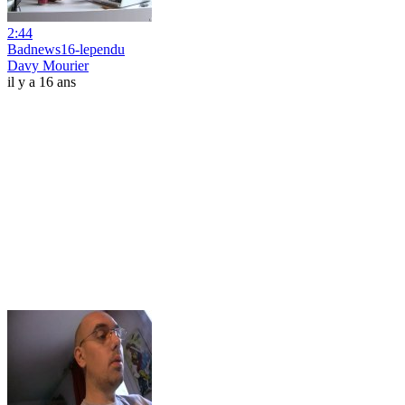
2:44
Badnews16-lependu
Davy Mourier
il y a 16 ans