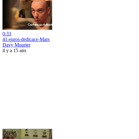
0:33
41-euros-dedicace-Mars
Davy Mourier
il y a 15 ans