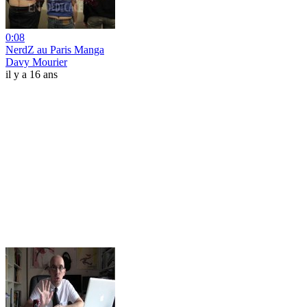
0:08
NerdZ au Paris Manga
Davy Mourier
il y a 16 ans