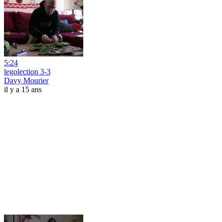
5:24
legolection 3-3
Davy Mourier
il y a 15 ans