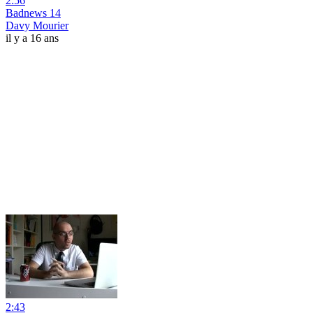
2:56
Badnews 14
Davy Mourier
il y a 16 ans
2:43