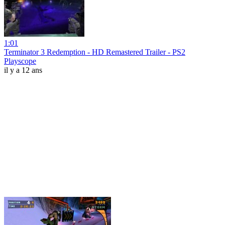
1:01
Terminator 3 Redemption - HD Remastered Trailer - PS2
Playscope
il y a 12 ans