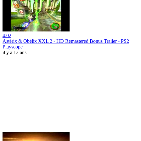
4:02
Astérix & Obélix XXL 2 - HD Remastered Bonus Trailer - PS2
Playscope
il y a 12 ans