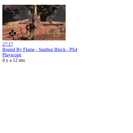
27:17
Bound By Flame - Starting Block - PS4
Playscope
il y a 12 ans