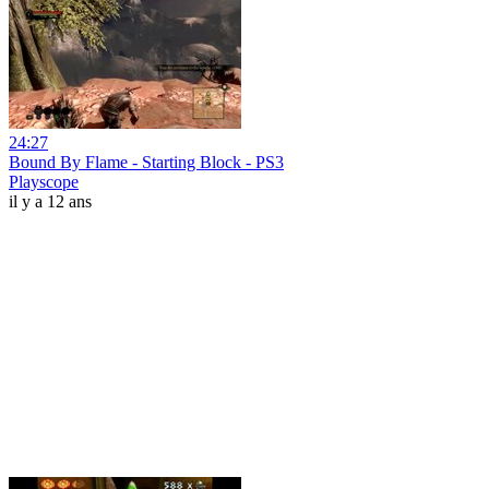
24:27
Bound By Flame - Starting Block - PS3
Playscope
il y a 12 ans