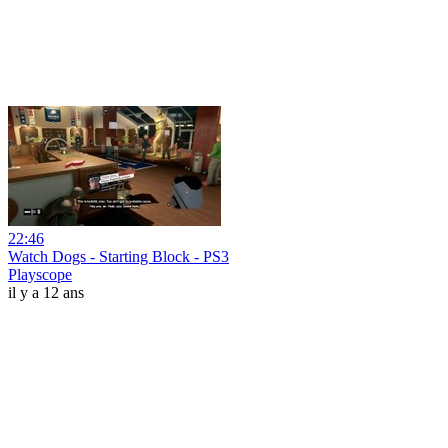
22:46
Watch Dogs - Starting Block - PS3
Playscope
il y a 12 ans