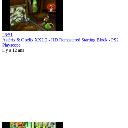
28:51
Astérix & Obélix XXL 2 - HD Remastered Starting Block - PS2
Playscope
il y a 12 ans