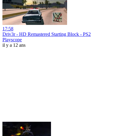
17:58
Driv3r - HD Remastered Starting Block - PS2
Playscope
il y a 12 ans