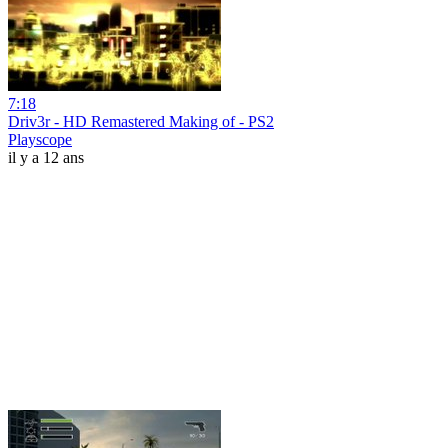
7:18
Driv3r - HD Remastered Making of - PS2
Playscope
il y a 12 ans