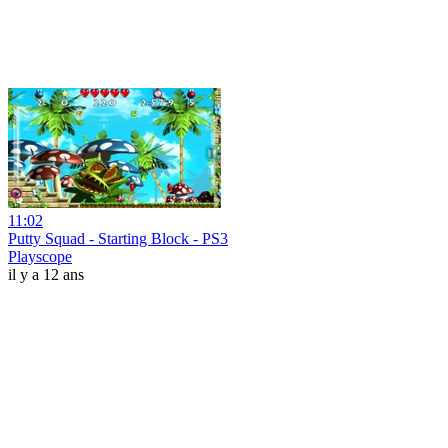
11:02
Putty Squad - Starting Block - PS3
Playscope
il y a 12 ans