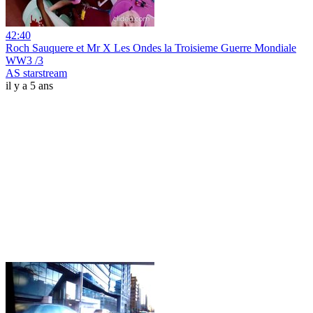
42:40
Roch Sauquere et Mr X Les Ondes la Troisieme Guerre Mondiale
WW3 /3
AS starstream
il y a 5 ans