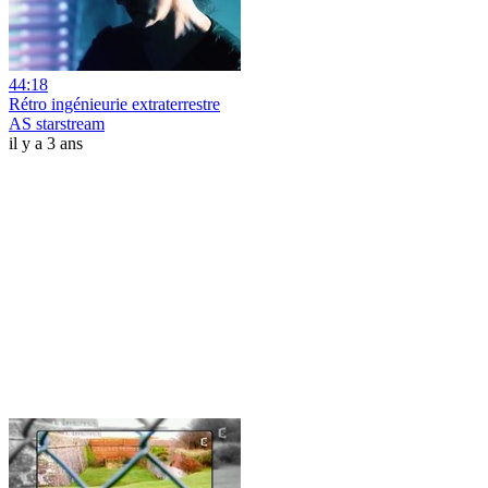
44:18
Rétro ingénieurie extraterrestre
AS starstream
il y a 3 ans