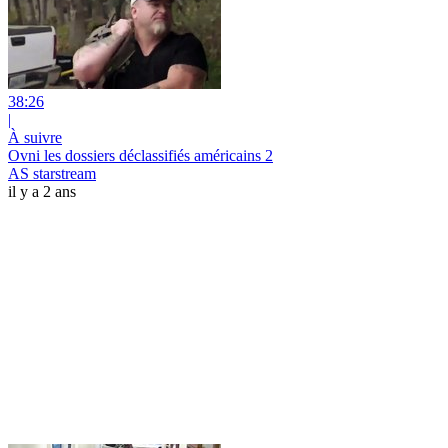
38:26
|
À suivre
Ovni les dossiers déclassifiés américains 2
AS starstream
il y a 2 ans