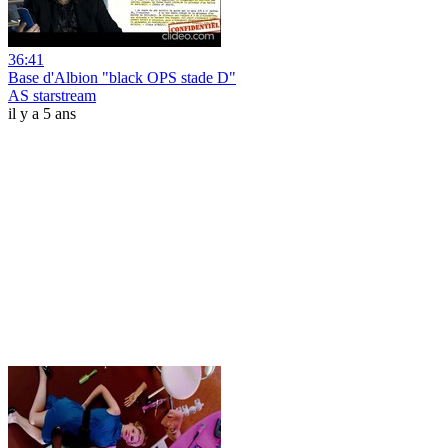
36:41
Base d'Albion "black OPS stade D"
AS starstream
il y a 5 ans