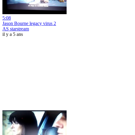
5:08
Jason Bourne legacy virus 2
AS starstream
il y a 5 ans