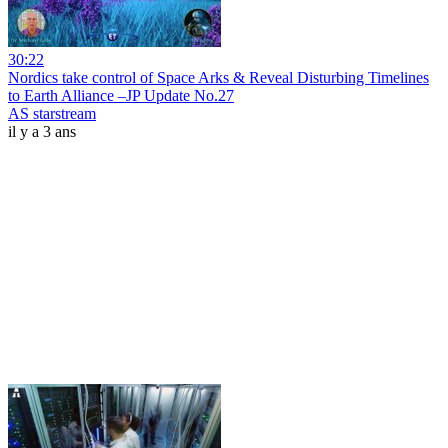
30:22
Nordics take control of Space Arks & Reveal Disturbing Timelines
to Earth Alliance –JP Update No.27
AS starstream
il y a 3 ans