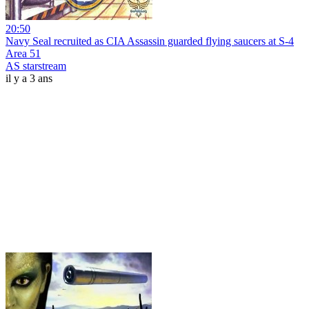
20:50
Navy Seal recruited as CIA Assassin guarded flying saucers at S-4
Area 51
AS starstream
il y a 3 ans