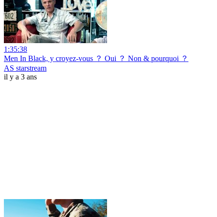
1:35:38
Men In Black, y croyez-vous ？ Oui ？ Non & pourquoi ？
AS starstream
il y a 3 ans