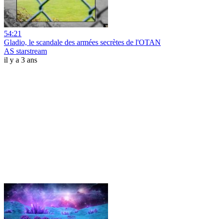
54:21
Gladio, le scandale des armées secrètes de l'OTAN
AS starstream
il y a 3 ans