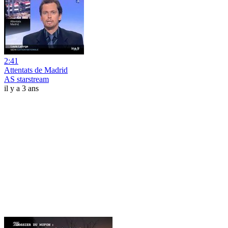
2:41
Attentats de Madrid
AS starstream
il y a 3 ans