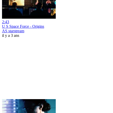
2:43
U S Space Force - Origins
AS starstream
il y a 3 ans