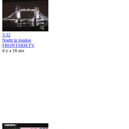
3:32
Night in london
FRONTSIDETV
il y a 18 ans