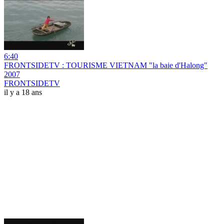
6:40
FRONTSIDETV : TOURISME VIETNAM "la baie d'Halong"
2007
FRONTSIDETV
il y a 18 ans