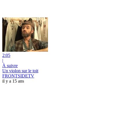
2:05
|
À suivre
Un violon sur le toit
FRONTSIDETV
il y a 15 ans