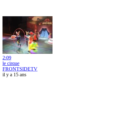
2:09
le cirque
FRONTSIDETV
il y a 15 ans