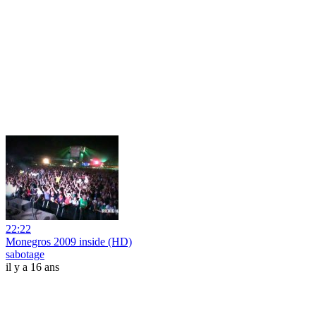
22:22
Monegros 2009 inside (HD)
sabotage
il y a 16 ans