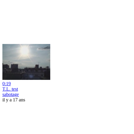
0:19
T.L. test
sabotage
il y a 17 ans