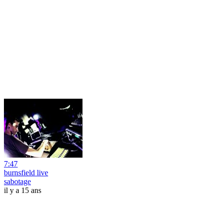
7:47
burnsfield live
sabotage
il y a 15 ans