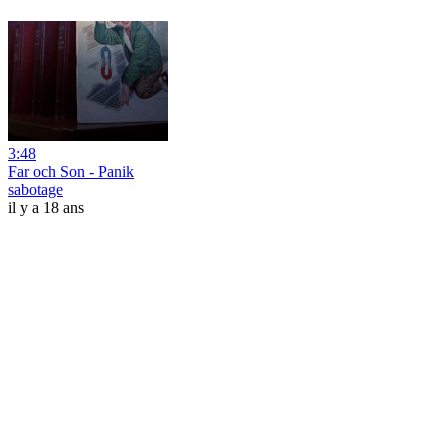
3:48
Far och Son - Panik
sabotage
il y a 18 ans