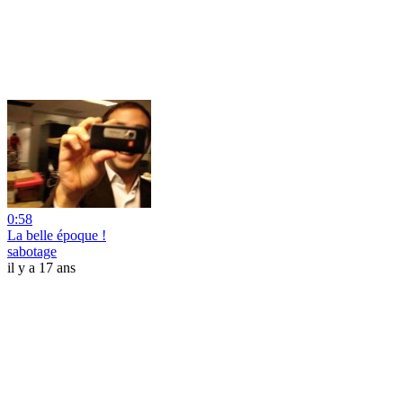
0:58
La belle époque !
sabotage
il y a 17 ans