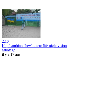
2:10
Kap bambino "hey" - zero life night vision
sabotage
il y a 17 ans