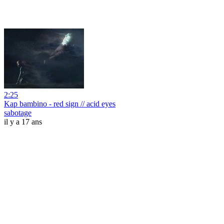
2:25
Kap bambino - red sign // acid eyes
sabotage
il y a 17 ans