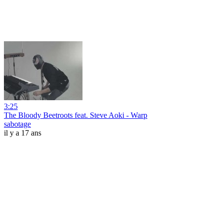
3:25
The Bloody Beetroots feat. Steve Aoki - Warp
sabotage
il y a 17 ans