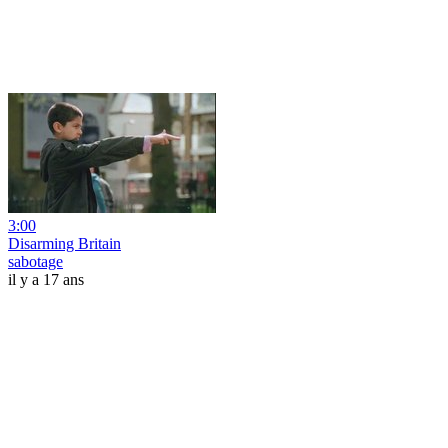
3:00
Disarming Britain
sabotage
il y a 17 ans