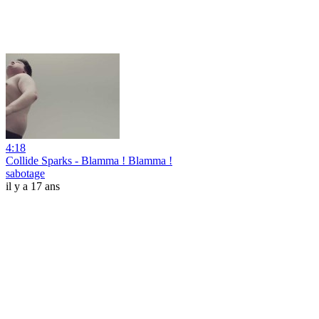
4:18
Collide Sparks - Blamma ! Blamma !
sabotage
il y a 17 ans