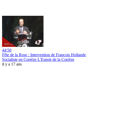
44:50
Fête de la Rose : Intervention de François Hollande
Socialiste en Corrèze L'Espoir de la Corrèze
il y a 17 ans