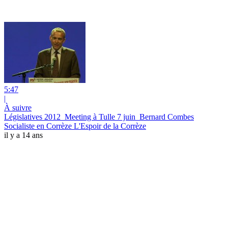
5:47
|
À suivre
Législatives 2012_Meeting à Tulle 7 juin_Bernard Combes
Socialiste en Corrèze L'Espoir de la Corrèze
il y a 14 ans