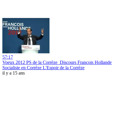
57:17
Voeux 2012 PS de la Corrèze_Discours François Hollande
Socialiste en Corrèze L'Espoir de la Corrèze
il y a 15 ans