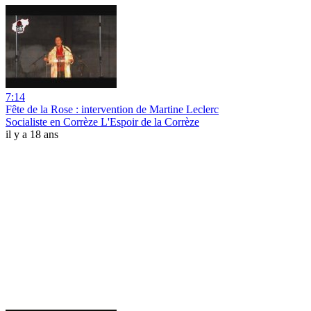
7:14
Fête de la Rose : intervention de Martine Leclerc
Socialiste en Corrèze L'Espoir de la Corrèze
il y a 18 ans