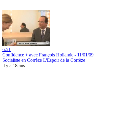
6:51
Confidence + avec François Hollande - 11/01/09
Socialiste en Corrèze L'Espoir de la Corrèze
il y a 18 ans