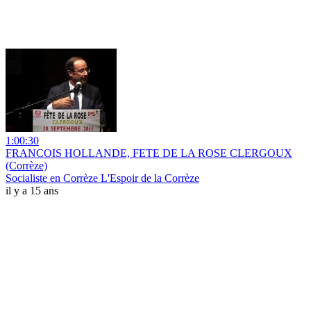
1:00:30
FRANCOIS HOLLANDE, FETE DE LA ROSE CLERGOUX
(Corrèze)
Socialiste en Corrèze L'Espoir de la Corrèze
il y a 15 ans