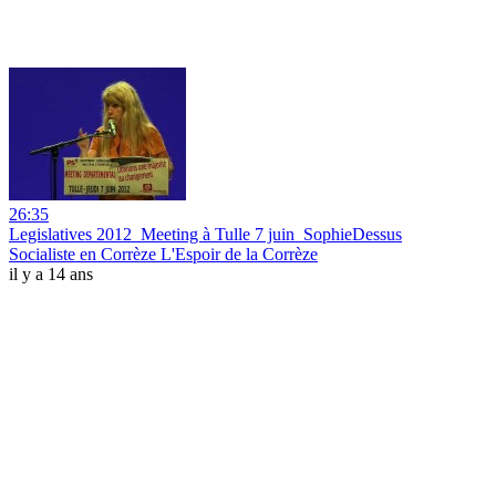
26:35
Legislatives 2012_Meeting à Tulle 7 juin_SophieDessus
Socialiste en Corrèze L'Espoir de la Corrèze
il y a 14 ans