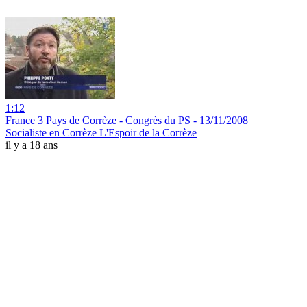
1:12
France 3 Pays de Corrèze - Congrès du PS - 13/11/2008
Socialiste en Corrèze L'Espoir de la Corrèze
il y a 18 ans