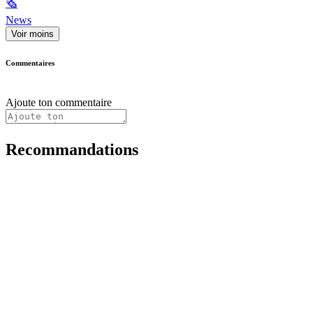
🗞
News
Voir moins
Commentaires
Ajoute ton commentaire
Recommandations