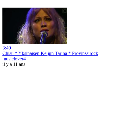
3:40
Chisu * Yksinaïsen Keijun Tarina * Provinssirock
musiclover4
il y a 11 ans