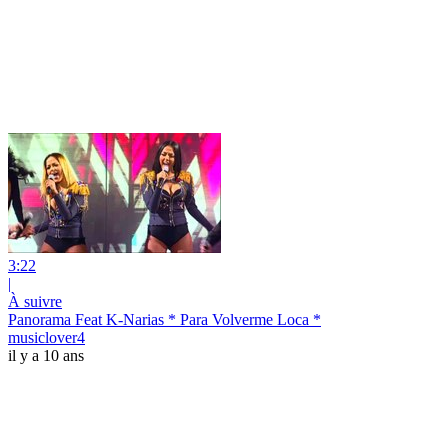
3:22
|
À suivre
Panorama Feat K-Narias * Para Volverme Loca *
musiclover4
il y a 10 ans