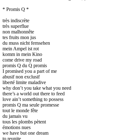
* Promis Q *
très indiscrète
très superflue
non malhonnête
tes fruits mon jus
du muss nicht fernsehen
mein Ampel ist rot
komm in mein Kino
come drive my road
promis Q du Q promis
I promised you a part of me
abusif non exclusif
liberté limite maladive
why don’t you take what you need
there’s a world out there to feed
love ain’t something to possess
promis Q ma seule promesse
tout le monde fête
du jamais vu
tous les plombs pètent
émotions nues
we have but one dream
to reunite