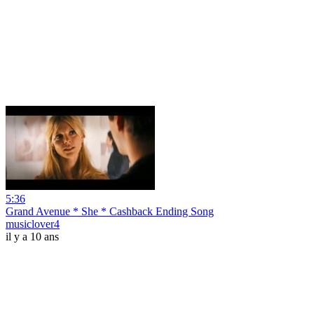
5:36
Grand Avenue * She * Cashback Ending Song
musiclover4
il y a 10 ans