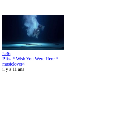
5:36
Bliss * Wish You Were Here *
musiclover4
il y a 11 ans