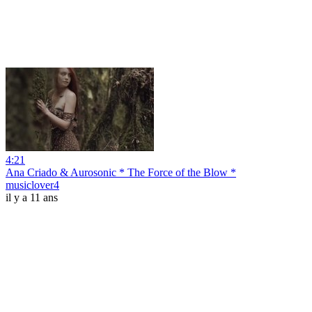
4:21
Ana Criado & Aurosonic * The Force of the Blow *
musiclover4
il y a 11 ans