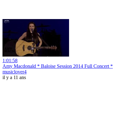
1:01:58
Amy Macdonald * Baloise Session 2014 Full Concert *
musiclover4
il y a 11 ans