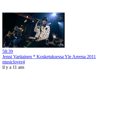
58:39
Jenni Vartiainen * Kosketuksessa Yle Areena 2011
musiclover4
il y a 11 ans