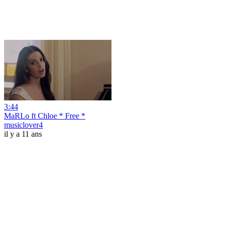
3:44
MaRLo ft Chloe * Free *
musiclover4
il y a 11 ans