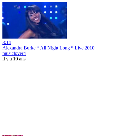
3:14
Alexandra Burke * All Night Long * Live 2010
musiclover4
il y a 10 ans