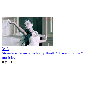
3:13
Stoneface Terminal & Katty Heath * Love Sublime *
musiclover4
il y a 11 ans