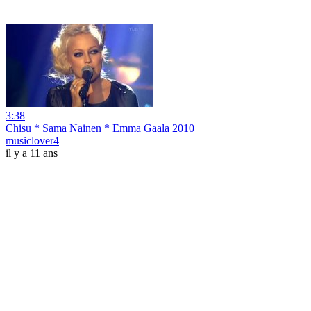
3:38
Chisu * Sama Nainen * Emma Gaala 2010
musiclover4
il y a 11 ans