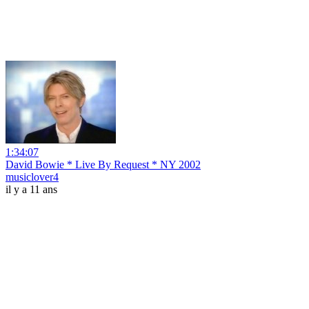
1:34:07
David Bowie * Live By Request * NY 2002
musiclover4
il y a 11 ans