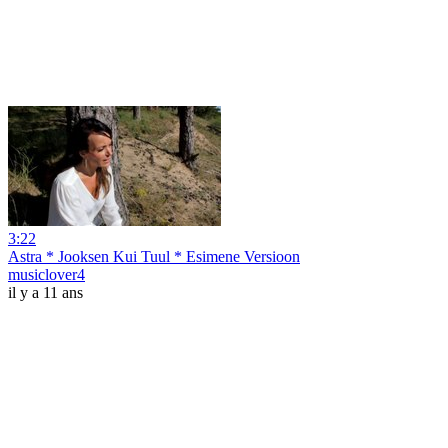
3:22
Astra * Jooksen Kui Tuul * Esimene Versioon
musiclover4
il y a 11 ans