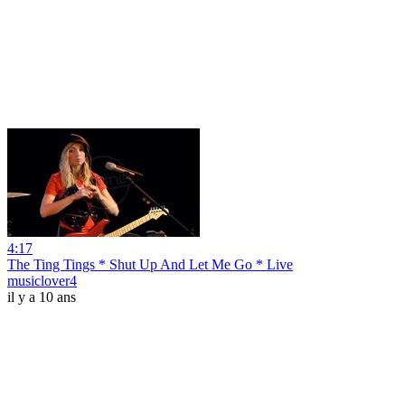
4:17
The Ting Tings * Shut Up And Let Me Go * Live
musiclover4
il y a 10 ans