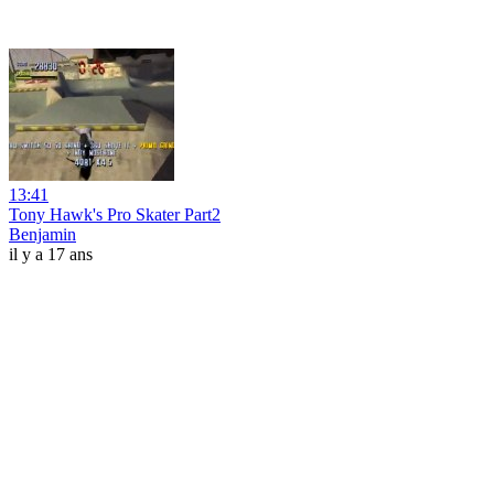
13:41
Tony Hawk's Pro Skater Part2
Benjamin
il y a 17 ans