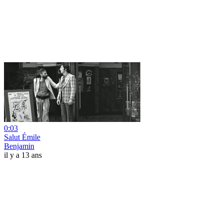
0:03
Salut Émile
Benjamin
il y a 13 ans