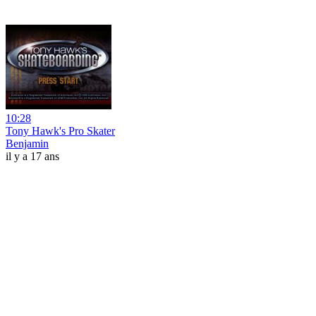
10:28
Tony Hawk's Pro Skater
Benjamin
il y a 17 ans