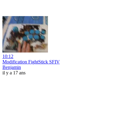
10:12
Modification FightStick SFIV
Benjamin
il y a 17 ans