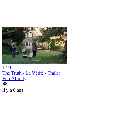
1:59
The Truth - La Vérité - Trailer
FilmAffinity
il y a 6 ans