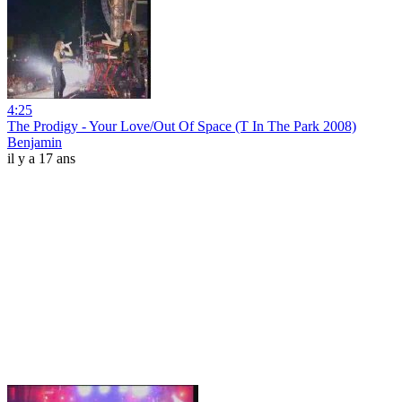
4:25
The Prodigy - Your Love/Out Of Space (T In The Park 2008)
Benjamin
il y a 17 ans