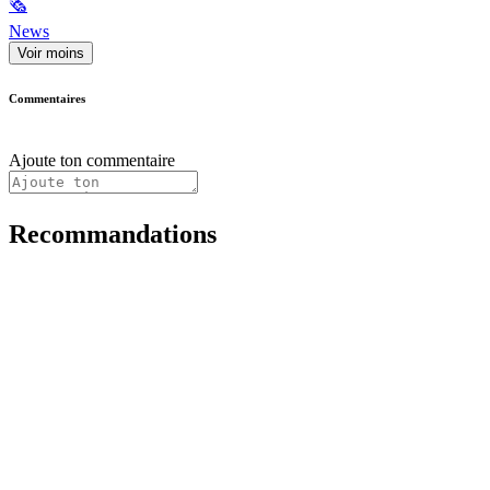
🗞
News
Voir moins
Commentaires
Ajoute ton commentaire
Recommandations