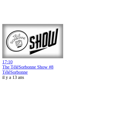
17:10
The TéléSorbonne Show #8
TéléSorbonne
il y a 13 ans