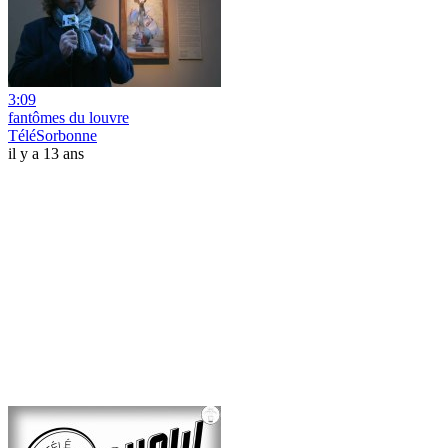
3:09
fantômes du louvre
TéléSorbonne
il y a 13 ans