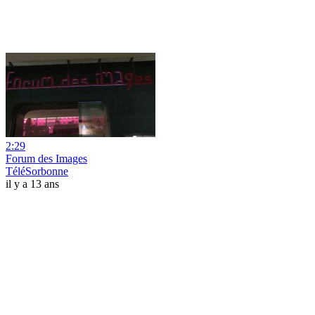
2:29
Forum des Images
TéléSorbonne
il y a 13 ans