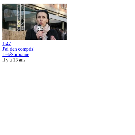
1:47
J'ai rien compris!
TéléSorbonne
il y a 13 ans