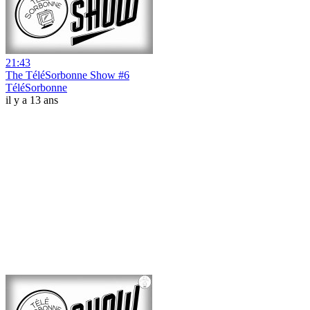
21:43
The TéléSorbonne Show #6
TéléSorbonne
il y a 13 ans