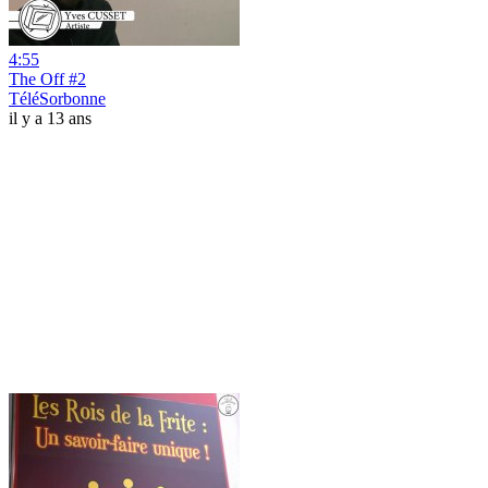
4:55
The Off #2
TéléSorbonne
il y a 13 ans