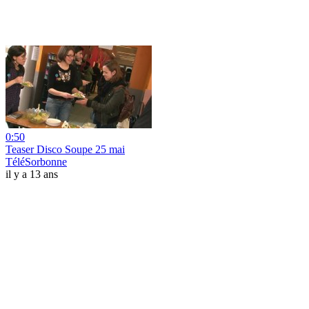
0:50
Teaser Disco Soupe 25 mai
TéléSorbonne
il y a 13 ans