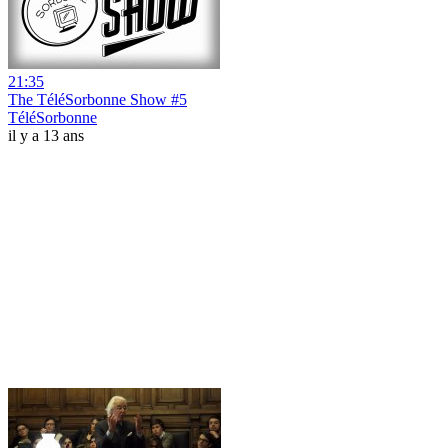
21:35
The TéléSorbonne Show #5
TéléSorbonne
il y a 13 ans