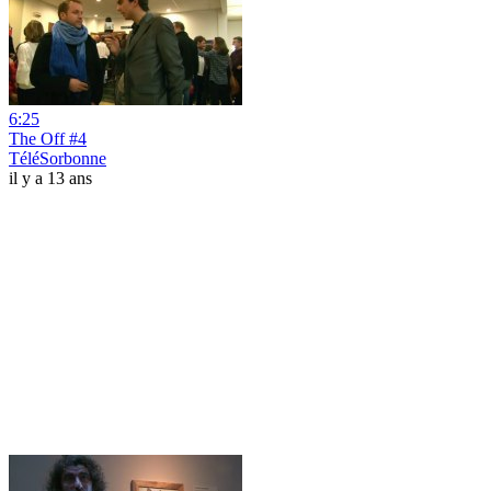
6:25
The Off #4
TéléSorbonne
il y a 13 ans