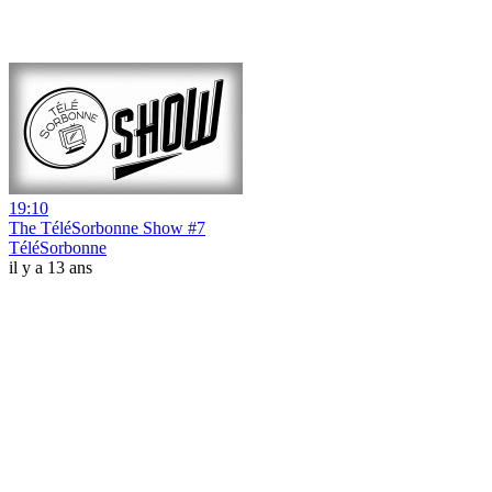
19:10
The TéléSorbonne Show #7
TéléSorbonne
il y a 13 ans