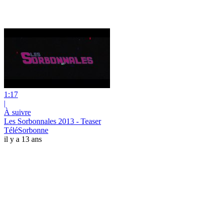
1:17
|
À suivre
Les Sorbonnales 2013 - Teaser
TéléSorbonne
il y a 13 ans