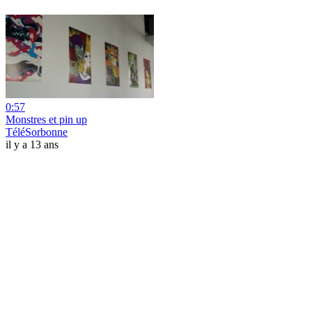
0:57
Monstres et pin up
TéléSorbonne
il y a 13 ans