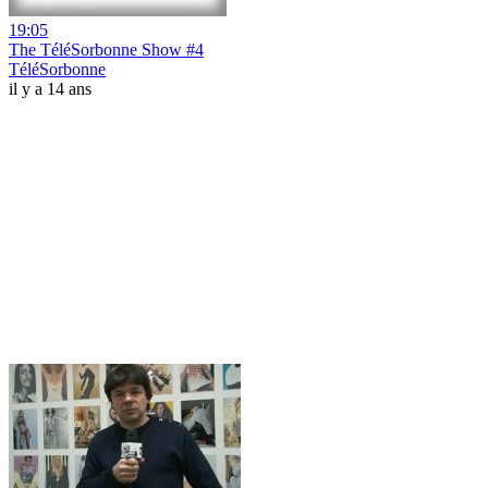
19:05
The TéléSorbonne Show #4
TéléSorbonne
il y a 14 ans