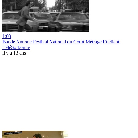
1:03
Bande Annone Festival National du Court Métrage Etudiant
TéléSorbonne
il y a 13 ans