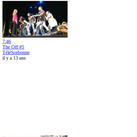
7:46
The Off #5
TéléSorbonne
il y a 13 ans