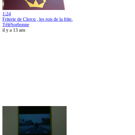
1:24
Friterie de Clercq , les rois de la frite.
TéléSorbonne
il y a 13 ans