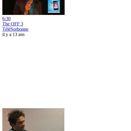
6:30
The OFF 3
TéléSorbonne
il y a 13 ans