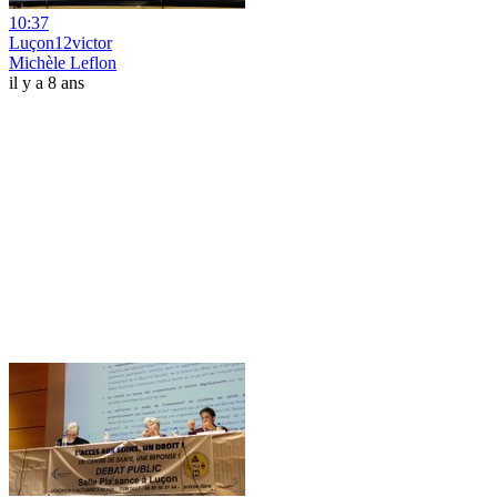
10:37
Luçon12victor
Michèle Leflon
il y a 8 ans