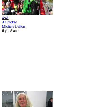
4:41
9 Octobre
Michèle Leflon
il y a 8 ans