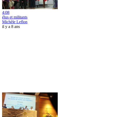
4:08
élus et militants
Michèle Leflon
il y a 8 ans