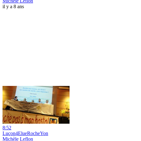
Michèle Leflon
il y a 8 ans
8:52
Luçon4ElueRocheYon
Michèle Leflon