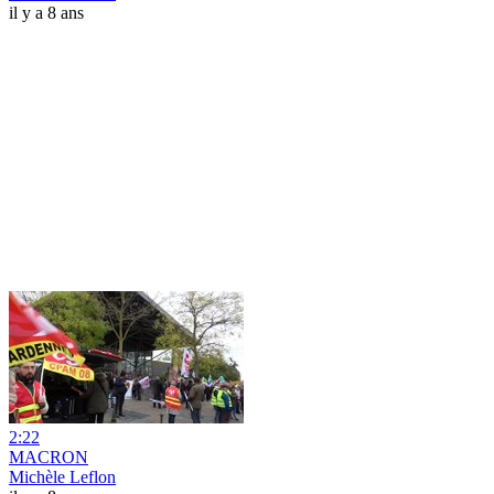
il y a 8 ans
2:22
MACRON
Michèle Leflon