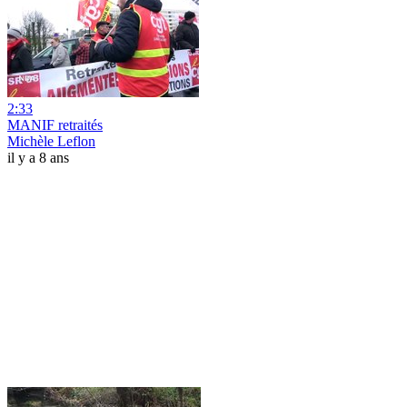
2:33
MANIF retraités
Michèle Leflon
il y a 8 ans