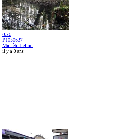
0:26
P1030637
Michèle Leflon
il y a 8 ans