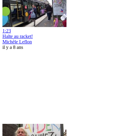
1:23
Halte au racket!
Michèle Leflon
il y a 8 ans