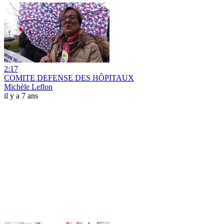
2:17
COMITE DEFENSE DES HÔPITAUX
Michèle Leflon
il y a 7 ans