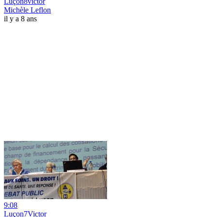
Luçon8victor
Michèle Leflon
il y a 8 ans
9:08
Luçon7Victor