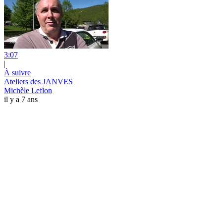
3:07
|
À suivre
Ateliers des JANVES
Michèle Leflon
il y a 7 ans