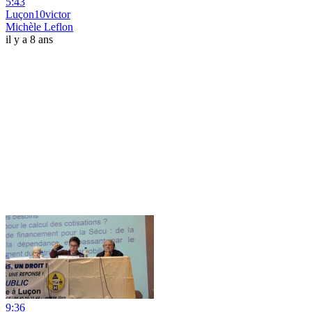
5:43
Luçon10victor
Michèle Leflon
il y a 8 ans
9:36