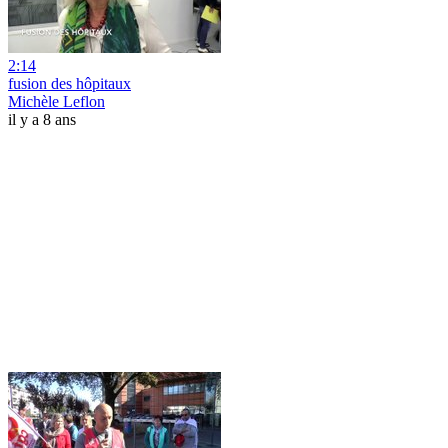
2:14
fusion des hôpitaux
Michèle Leflon
il y a 8 ans