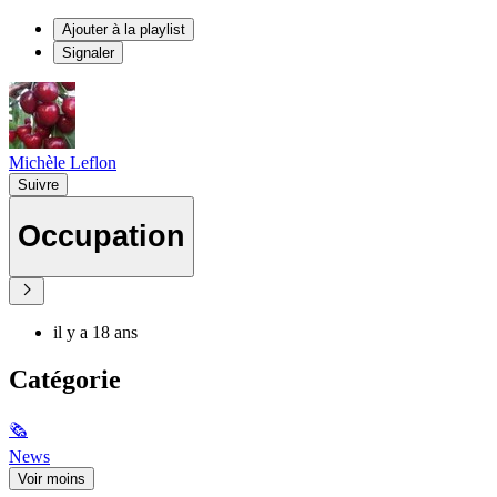
Ajouter à la playlist
Signaler
Michèle Leflon
Suivre
Occupation
il y a 18 ans
Catégorie
🗞
News
Voir moins