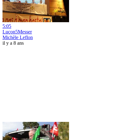
5:05
Luçon5Messer
Michèle Leflon
il y a 8 ans