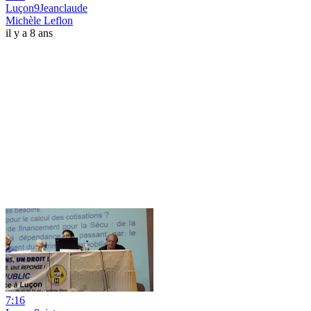
Luçon9Jeanclaude
Michèle Leflon
il y a 8 ans
7:16