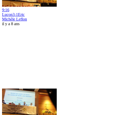
9:16
Luçon3-1Eric
Michèle Leflon
il y a 8 ans