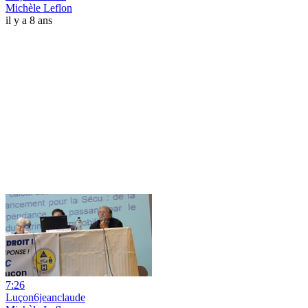
Michèle Leflon
il y a 8 ans
7:26
Luçon6jeanclaude