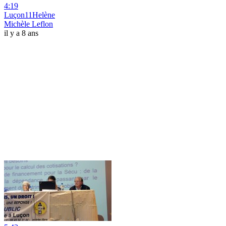
4:19
Luçon11Helène
Michèle Leflon
il y a 8 ans