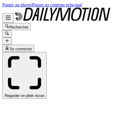
Passer au player
Passer au contenu principal
Rechercher
Se connecter
Regarder en plein écran