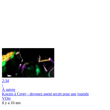
2:34
|
À suivre
Koezio à Cergy - devenez agent secret pour une journée
VOtv
il y a 10 ans