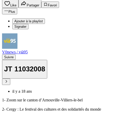
Like
Partager
Favori
Plus
Ajouter à la playlist
Signaler
V0news / vià95
Suivre
JT 11032008
il y a 18 ans
1- Zoom sur le canton d’Arnouville-Villiers-le-bel
2- Cergy : Le festival des cultures et des solidarités du monde