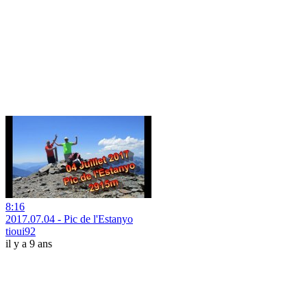
8:16
2017.07.04 - Pic de l'Estanyo
tioui92
il y a 9 ans