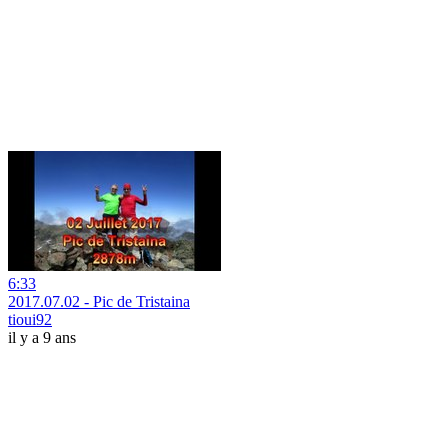
6:33
2017.07.02 - Pic de Tristaina
tioui92
il y a 9 ans