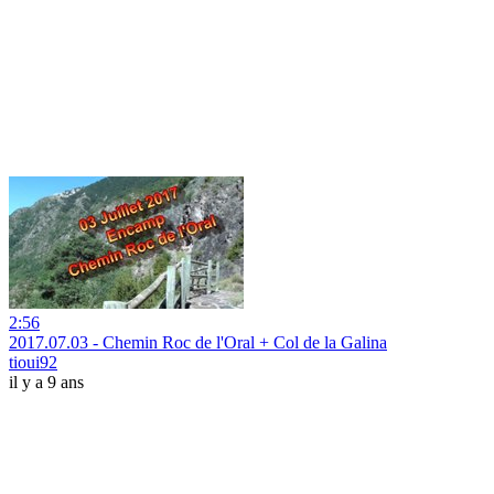
2:56
2017.07.03 - Chemin Roc de l'Oral + Col de la Galina
tioui92
il y a 9 ans