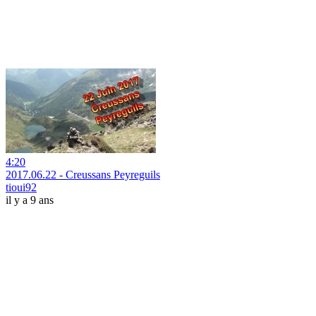
4:20
2017.06.22 - Creussans Peyreguils
tioui92
il y a 9 ans