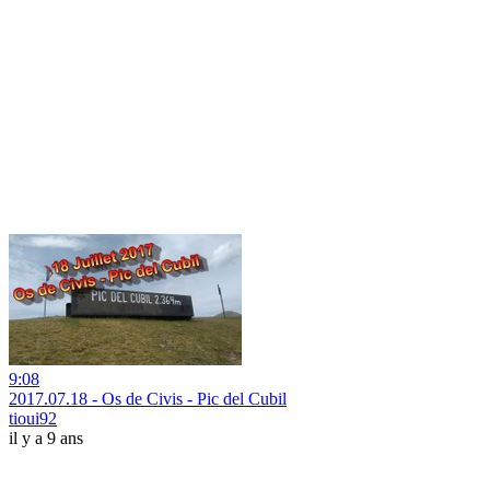
9:08
2017.07.18 - Os de Civis - Pic del Cubil
tioui92
il y a 9 ans