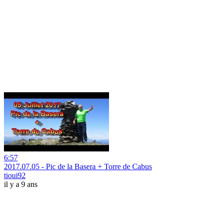
6:57
2017.07.05 - Pic de la Basera + Torre de Cabus
tioui92
il y a 9 ans