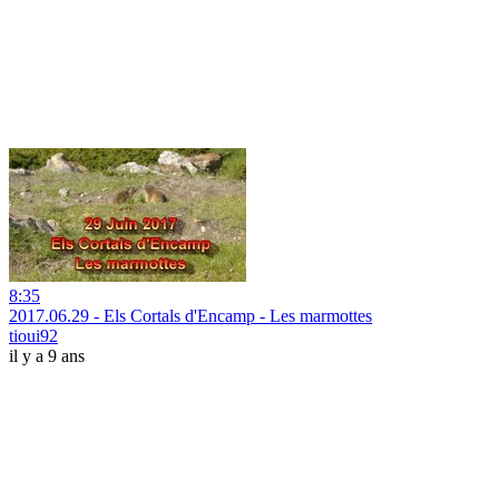
8:35
2017.06.29 - Els Cortals d'Encamp - Les marmottes
tioui92
il y a 9 ans