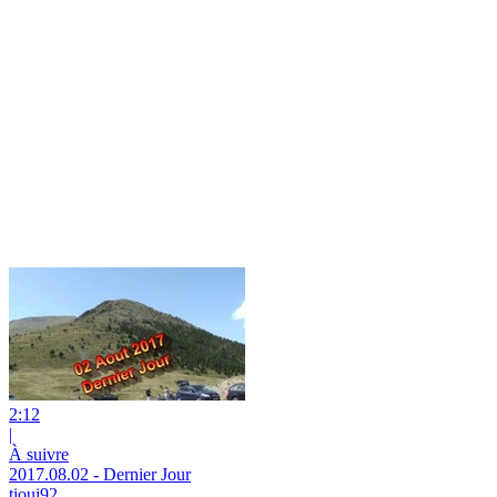
2:12
|
À suivre
2017.08.02 - Dernier Jour
tioui92