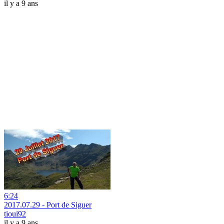
il y a 9 ans
6:24
2017.07.29 - Port de Siguer
tioui92
il y a 9 ans