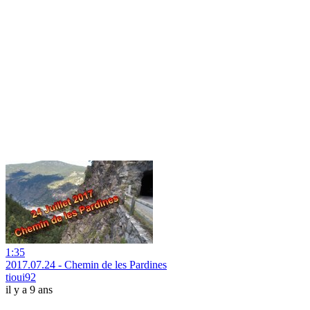
1:35
2017.07.24 - Chemin de les Pardines
tioui92
il y a 9 ans