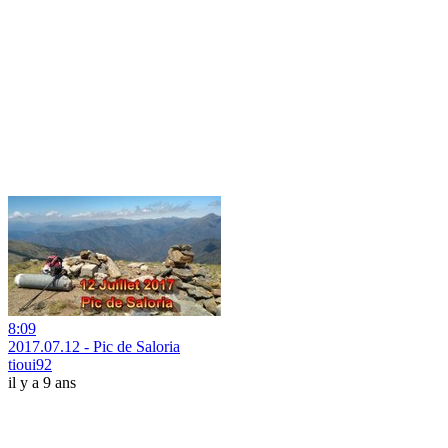
8:09
2017.07.12 - Pic de Saloria
tioui92
il y a 9 ans