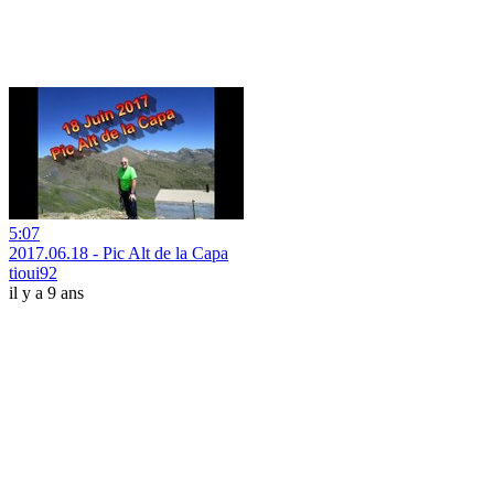
5:07
2017.06.18 - Pic Alt de la Capa
tioui92
il y a 9 ans