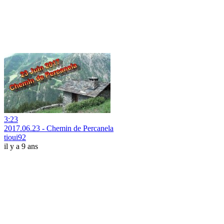
3:23
2017.06.23 - Chemin de Percanela
tioui92
il y a 9 ans