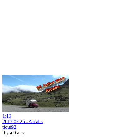
1:19
2017.07.25 - Arcalis
tioui92
il y a 9 ans