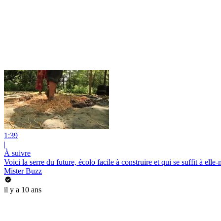
1:39
|
À suivre
Voici la serre du future, écolo facile à construire et qui se suffit à ell
Mister Buzz
il y a 10 ans