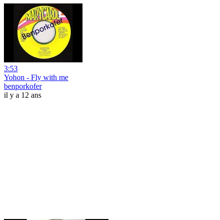
3:53
Yohon - Fly with me
benporkofer
il y a 12 ans