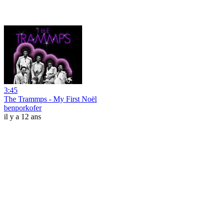
3:45
The Trammps - My First Noël
benporkofer
il y a 12 ans