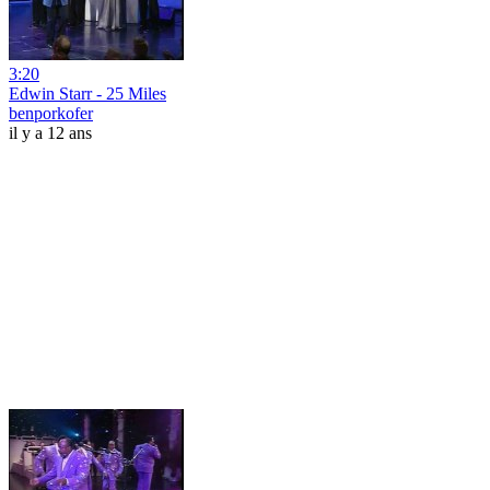
3:20
Edwin Starr - 25 Miles
benporkofer
il y a 12 ans