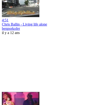
4:51
Chris Ballin - Living life alone
benporkofer
il y a 12 ans