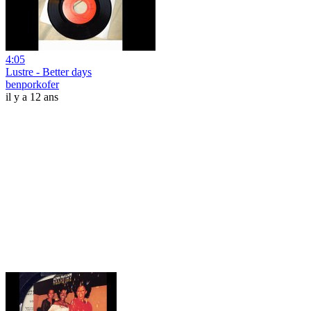
4:05
Lustre - Better days
benporkofer
il y a 12 ans