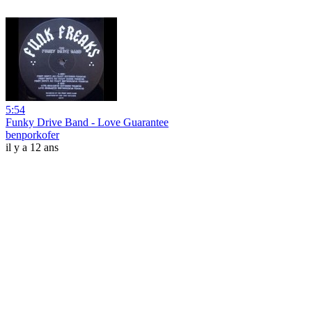
5:54
Funky Drive Band - Love Guarantee
benporkofer
il y a 12 ans