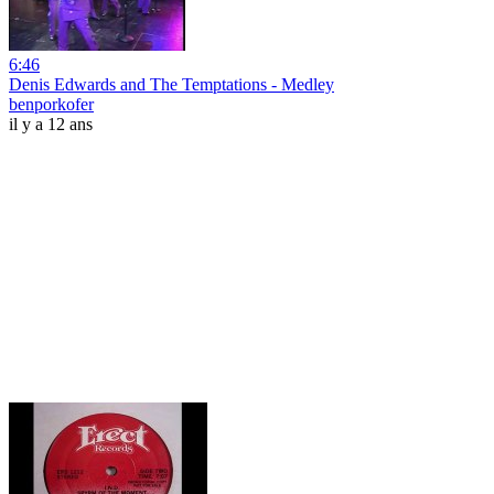
6:46
Denis Edwards and The Temptations - Medley
benporkofer
il y a 12 ans