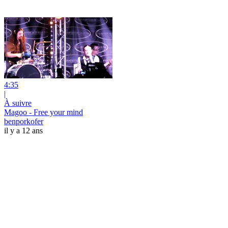
4:35
|
À suivre
Magoo - Free your mind
benporkofer
il y a 12 ans