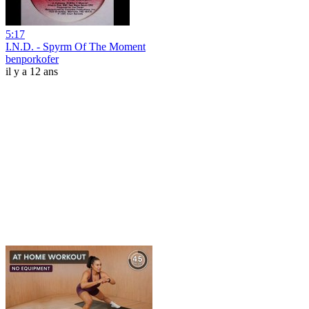
5:17
I.N.D. - Spyrm Of The Moment
benporkofer
il y a 12 ans