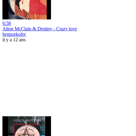
6:58
Alton McClain & Destiny - Crazy love
benporkofer
il y a 12 ans