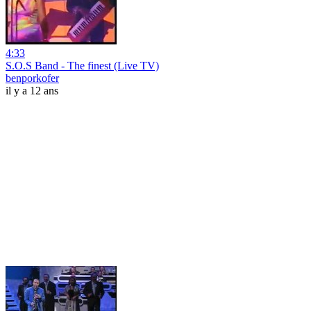
4:33
S.O.S Band - The finest (Live TV)
benporkofer
il y a 12 ans