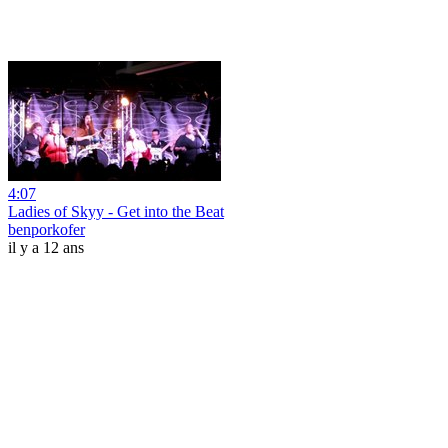
4:07
Ladies of Skyy - Get into the Beat
benporkofer
il y a 12 ans