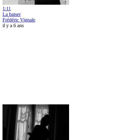
1:11
La baiser
Frédéric Vignale
il y a 6 ans