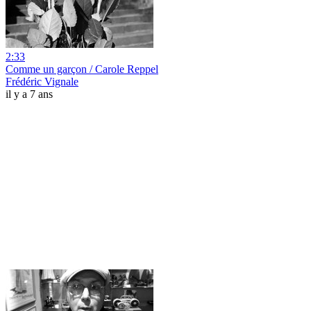
2:33
Comme un garçon / Carole Reppel
Frédéric Vignale
il y a 7 ans