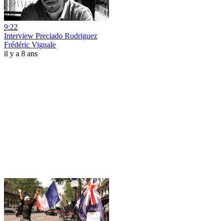
9:22
Interview Preciado Rodriguez
Frédéric Vignale
il y a 8 ans