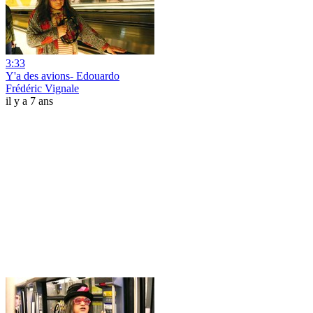
3:33
Y'a des avions- Edouardo
Frédéric Vignale
il y a 7 ans