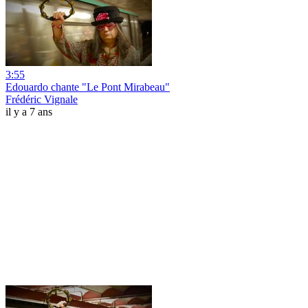
3:55
Edouardo chante "Le Pont Mirabeau"
Frédéric Vignale
il y a 7 ans