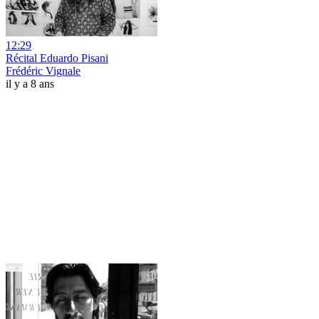
12:29
Récital Eduardo Pisani
Frédéric Vignale
il y a 8 ans