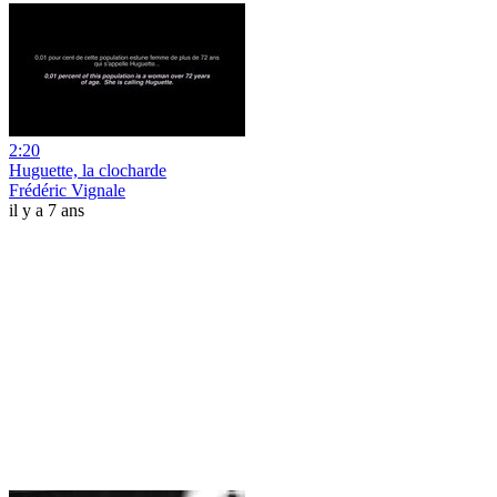
2:20
Huguette, la clocharde
Frédéric Vignale
il y a 7 ans