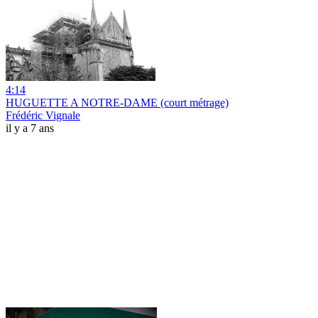
4:14
HUGUETTE A NOTRE-DAME (court métrage)
Frédéric Vignale
il y a 7 ans