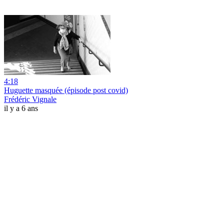
4:18
Huguette masquée (épisode post covid)
Frédéric Vignale
il y a 6 ans