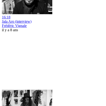
16:18
Jala Aro (interview)
Frédéric Vignale
il y a 8 ans