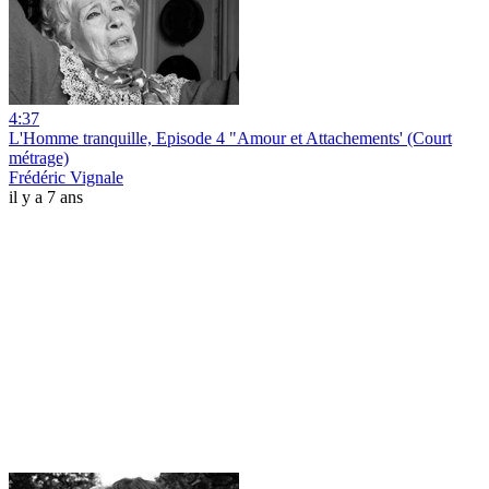
4:37
L'Homme tranquille, Episode 4 "Amour et Attachements' (Court
métrage)
Frédéric Vignale
il y a 7 ans