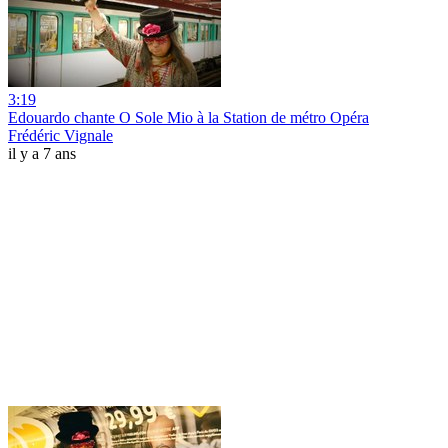
3:19
Edouardo chante O Sole Mio à la Station de métro Opéra
Frédéric Vignale
il y a 7 ans