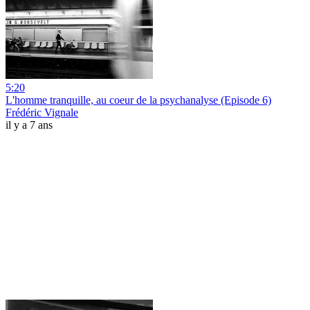
5:20
L'homme tranquille, au coeur de la psychanalyse (Episode 6)
Frédéric Vignale
il y a 7 ans