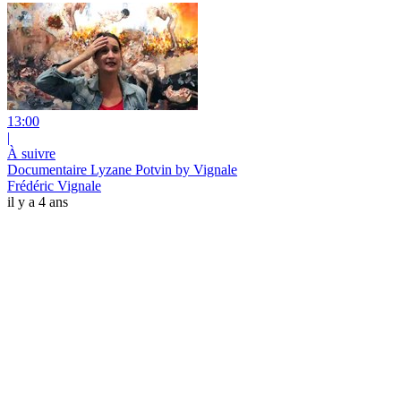
13:00
|
À suivre
Documentaire Lyzane Potvin by Vignale
Frédéric Vignale
il y a 4 ans