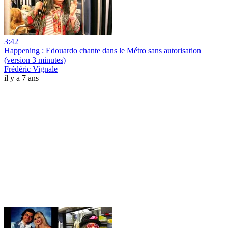
3:42
Happening : Edouardo chante dans le Métro sans autorisation
(version 3 minutes)
Frédéric Vignale
il y a 7 ans