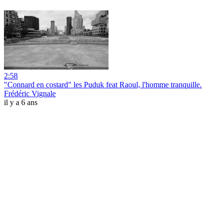
2:58
"Connard en costard" les Puduk feat Raoul, l'homme tranquille.
Frédéric Vignale
il y a 6 ans