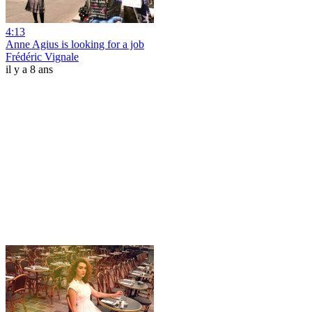
4:13
Anne Agius is looking for a job
Frédéric Vignale
il y a 8 ans