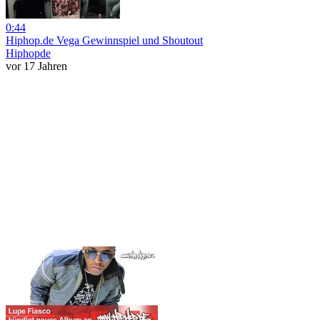
0:44
Hiphop.de Vega Gewinnspiel und Shoutout
Hiphopde
vor 17 Jahren