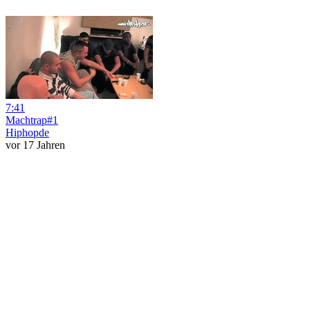
7:41
Machtrap#1
Hiphopde
vor 17 Jahren