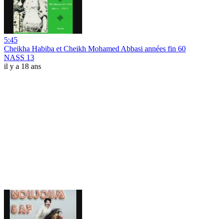
5:45
Cheikha Habiba et Cheikh Mohamed Abbasi années fin 60
NASS 13
il y a 18 ans