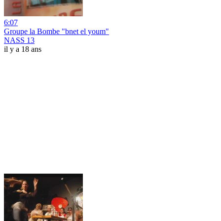
6:07
Groupe la Bombe "bnet el youm"
NASS 13
il y a 18 ans