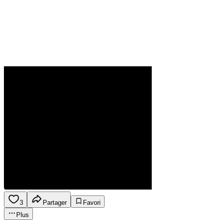
3
Partager
Favori
Plus