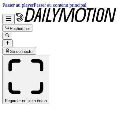
Passer au player
Passer au contenu principal
Rechercher
Se connecter
Regarder en plein écran