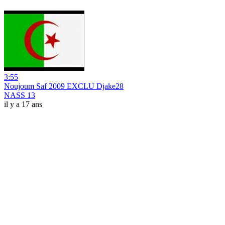
3:55
Noujoum Saf 2009 EXCLU Djake28
NASS 13
il y a 17 ans