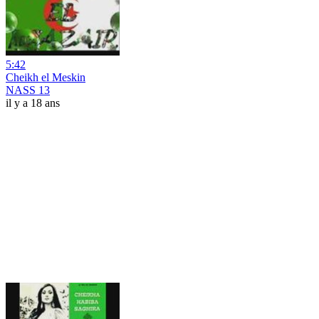
5:42
Cheikh el Meskin
NASS 13
il y a 18 ans