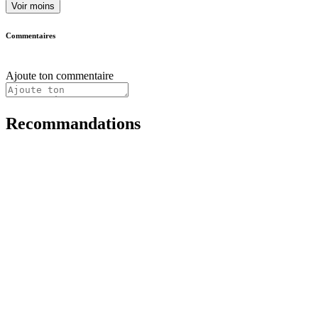
Voir moins
Commentaires
Ajoute ton commentaire
Recommandations