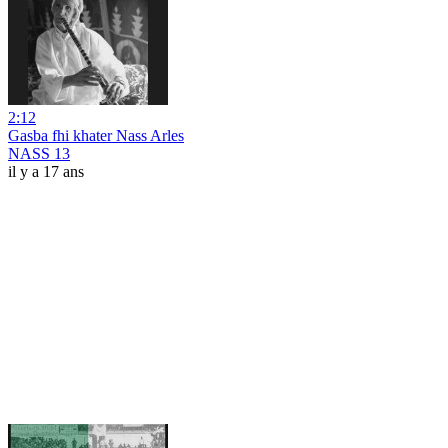
2:12
Gasba fhi khater Nass Arles
NASS 13
il y a 17 ans