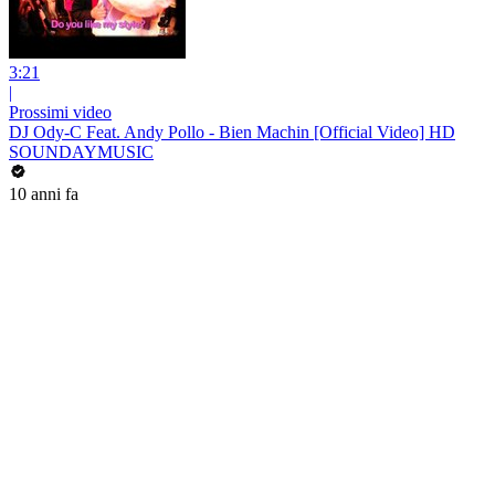
3:21
|
Prossimi video
DJ Ody-C Feat. Andy Pollo - Bien Machin [Official Video] HD
SOUNDAYMUSIC
10 anni fa