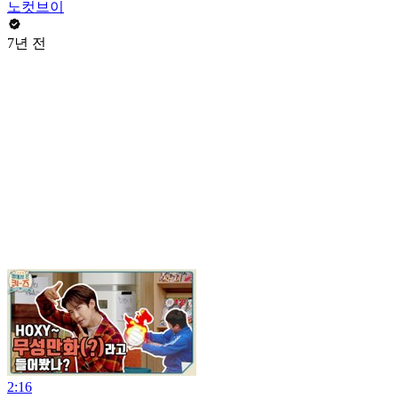
노컷브이
7년 전
2:16