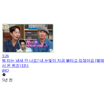
3:26
뭐 타는 냄새 안 나요? 내 눈빛이 지금 불타고 있잖아요 [별에
서 온 퀴즈] EP.1
iHQ
5년 전