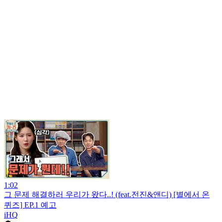
1:02
그 문제 해결하러 우리가 왔다..! (feat.전진&앤디) [별에서 온
퀴즈] EP.1 예고
iHQ