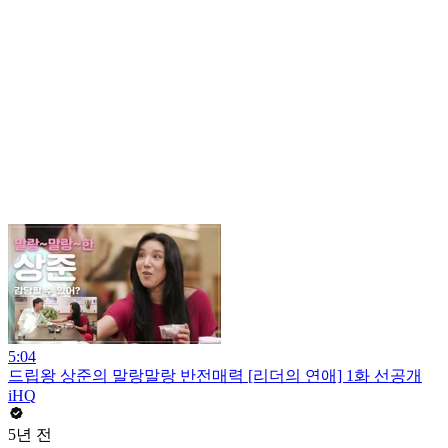
5:04
드립왕 상준의 말랑말랑 반전매력 [리더의 연애] 1화 선공개
iHQ
5년 전