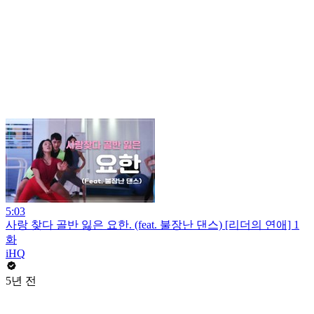
5:03
사랑 찾다 골반 잃은 요한. (feat. 불장난 댄스) [리더의 연애] 1
화
iHQ
5년 전