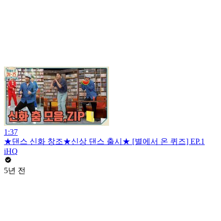
1:37
★댄스 신화 창조★신상 댄스 출시★ [별에서 온 퀴즈] EP.1
iHQ
5년 전