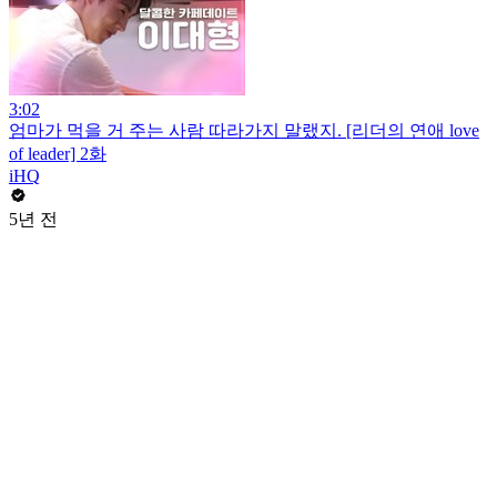
3:02
엄마가 먹을 거 주는 사람 따라가지 말랬지. [리더의 연애 love
of leader] 2화
iHQ
5년 전