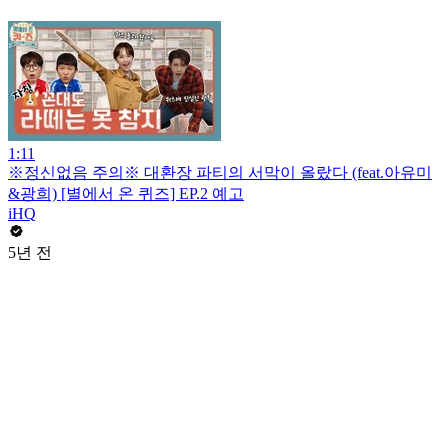
1:11
※정신없음 주의※ 대환장 파티의 서막이 올랐다 (feat.아유미
&광희) [별에서 온 퀴즈] EP.2 예고
iHQ
5년 전