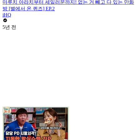
마루치 아라치부터 세일러문까지! 없는 거 빼고 다 있는 만화
방 [별에서 온 퀴즈] EP.2
iHQ
5년 전