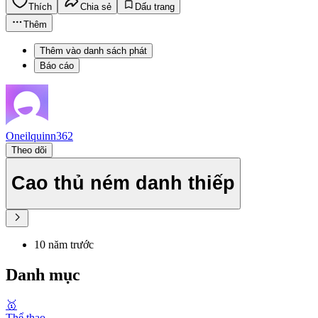
Thích
Chia sẻ
Dấu trang
Thêm
Thêm vào danh sách phát
Báo cáo
Oneilquinn362
Theo dõi
Cao thủ ném danh thiếp
10 năm trước
Danh mục
🥇
Thể thao