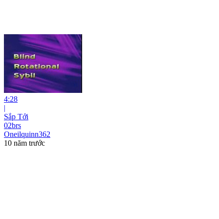
4:28
|
Sắp Tới
02brs
Oneilquinn362
10 năm trước