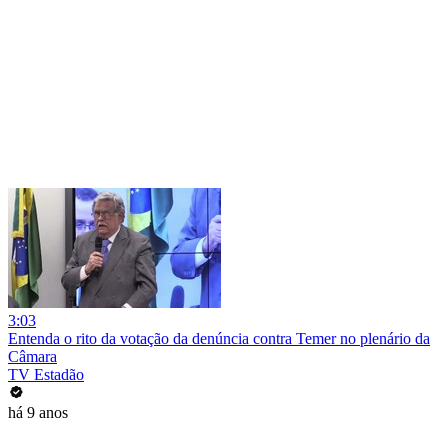
3:03
Entenda o rito da votação da denúncia contra Temer no plenário da
Câmara
TV Estadão
há 9 anos