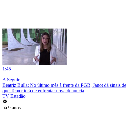
1:45
|
A Seguir
Beatriz Bulla: No último mês à frente da PGR, Janot dá sinais de
que Temer terá de enfrentar nova denúncia
TV Estadão
há 9 anos