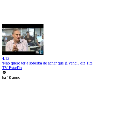
4:12
'Não quero ter a soberba de achar que já venci', diz Tite
TV Estadão
há 10 anos