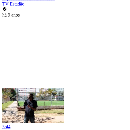
TV Estadão
há 9 anos
5:44