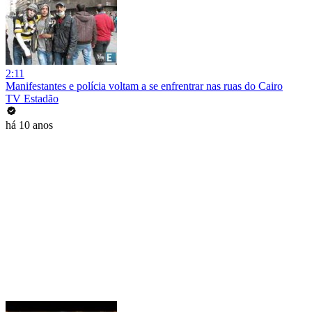
2:11
Manifestantes e polícia voltam a se enfrentrar nas ruas do Cairo
TV Estadão
há 10 anos