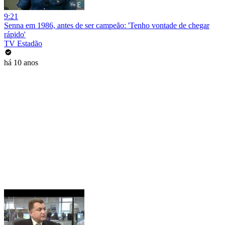
9:21
Senna em 1986, antes de ser campeão: 'Tenho vontade de chegar
rápido'
TV Estadão
há 10 anos