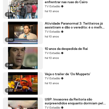
enfrentrar nas ruas do Cairo
TV Estadão
há 10 anos
2:11
Atividade Paranormal 3: Twitteiros já
assistiram e dão o veredito: é o melhor
da série
TV Estadão
há 10 anos
2:53
10 anos da despedida de Raí
TV Estadão
há 10 anos
2:46
Veja o trailer de 'Os Muppets'
TV Estadão
há 10 anos
2:22
USP: Invasores da Reitoria são
surpreendidos enquanto dormiam pela
PM
TV Estadão