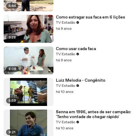
5:44
Como estragar sua faca em 6 lições
TV Estadão
há 9 anos
3:28
Como usar cada faca
TV Estadão
há 9 anos
8:08
Luiz Melodia - Congênito
TV Estadão
há 10 anos
5:59
Senna em 1986, antes de ser campeão:
'Tenho vontade de chegar rápido'
TV Estadão
há 10 anos
9:21