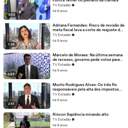
contra Temer no plenário da Câmara
TV Estadão
há 9 anos
3:03
Adriana Fernandes: Risco de revisão de
meta fiscal leva a corte de reajuste de
servidores
TV Estadão
há 9 anos
1:39
Marcelo de Moraes: Na última semana
de recesso, governo pede votos para
derrubar denúncia contra Temer
TV Estadão
há 9 anos
1:53
Murilo Rodrigues Alves: Os três Rs
responsáveis pela alta dos impostos
sobre combustíveis
TV Estadão
há 9 anos
2:51
Rincon Sapiência mirando alto
TV Estadão
há 9 anos