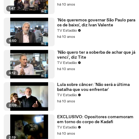
há 10 anos
1:47
'Nós queremos governar São Paulo para
os de baixo', diz Ivan Valente
TV Estadão
há 10 anos
4:50
'Não quero ter a soberba de achar que já
venci', diz Tite
TV Estadão
há 10 anos
4:12
Lula sobre câncer: 'Não será a última
batalha que vou enfrentar'
TV Estadão
há 10 anos
2:09
EXCLUSIVO: Opositores comemoram
em torno do corpo de Kadafi
TV Estadão
há 10 anos
2:19