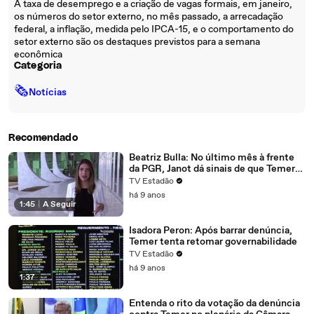
A taxa de desemprego e a criação de vagas formais, em janeiro,
os números do setor externo, no mês passado, a arrecadação
federal, a inflação, medida pelo IPCA-15, e o comportamento do
setor externo são os destaques previstos para a semana
econômica
Categoria
🗞
Notícias
Recomendado
Beatriz Bulla: No último mês à frente
da PGR, Janot dá sinais de que Temer
terá de enfrentar nova denúncia
TV Estadão
há 9 anos
1:45
|
A Seguir
Isadora Peron: Após barrar denúncia,
Temer tenta retomar governabilidade
TV Estadão
há 9 anos
1:37
Entenda o rito da votação da denúncia