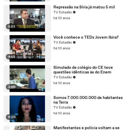
Repressão na Síria já matou 5 mil
TV Estadão
há 10 anos
5:53
Você conhece o TEDx Jovem Ibira?
TV Estadão
há 10 anos
4:55
Simulado de colégio do CE teve
questões idênticas às do Enem
TV Estadão
há 10 anos
2:56
Somos 7.000.000.000 de habitantes
na Terra
TV Estadão
há 10 anos
6:20
Manifestantes e polícia voltam a se