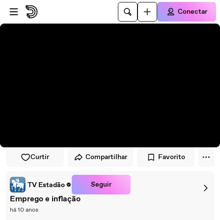
Pular para o player
Ir para o conteúdo principal
Conectar
Curtir
Compartilhar
Favorito
Seguir
TV Estadão
Emprego e inflação
há 10 anos