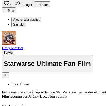
2
Partager
Favori
Plus
Ajouter à la playlist
Signaler
Davy Mourier
Suivre
Starwarse Ultimate Fan Film
il y a 18 ans
Enfin une vrai suite à l'épisode 6 de Star Wars, réalisé par des étudia
Film reconnu par Jérémy Lucas (un cousin)