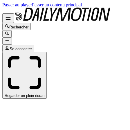
Passer au player
Passer au contenu principal
Rechercher
Se connecter
Regarder en plein écran