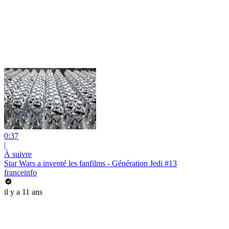
0:37
|
À suivre
Star Wars a inventé les fanfilms - Génération Jedi #13
franceinfo
il y a 11 ans