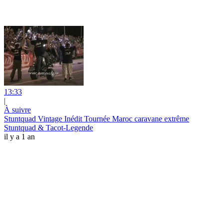
13:33
|
À suivre
Stuntquad Vintage Inédit Tournée Maroc caravane extrême
Stuntquad & Tacot-Legende
il y a 1 an