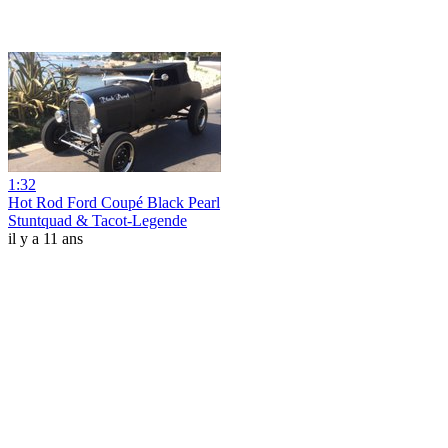
1:32
Hot Rod Ford Coupé Black Pearl
Stuntquad & Tacot-Legende
il y a 11 ans