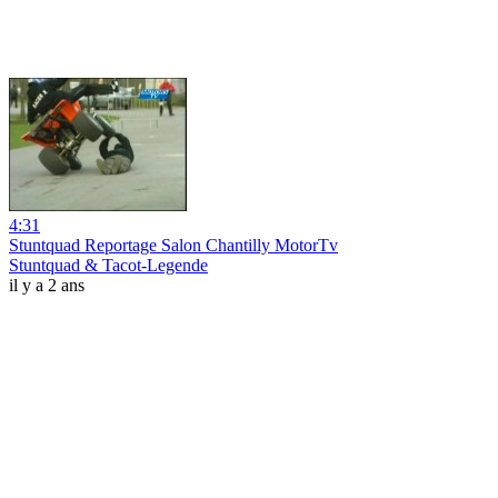
4:31
Stuntquad Reportage Salon Chantilly MotorTv
Stuntquad & Tacot-Legende
il y a 2 ans